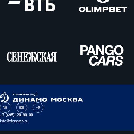
ВТБ
Олимпбет
Сенежская
Pango
Cars
Динамо
Хоккейный клуб
Москва
Наша
Наш
Наш
группа
канал
канал
+7 (495)120-90-00
ВКонтакте
на
в
info@dynamo.ru
YouTube
Telegram