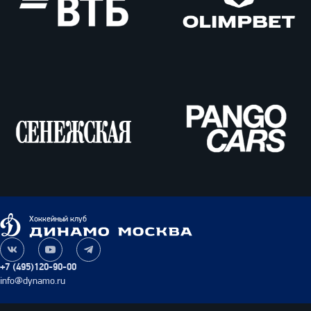
ВТБ
Олимпбет
Сенежская
Pango
Cars
Динамо
Хоккейный клуб
Москва
Наша
Наш
Наш
группа
канал
канал
+7 (495)120-90-00
ВКонтакте
на
в
info@dynamo.ru
YouTube
Telegram