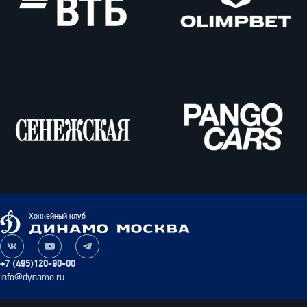
ВТБ
Олимпбет
Сенежская
Pango
Cars
Динамо
Хоккейный клуб
Москва
Наша
Наш
Наш
группа
канал
канал
+7 (495)120-90-00
ВКонтакте
на
в
info@dynamo.ru
YouTube
Telegram