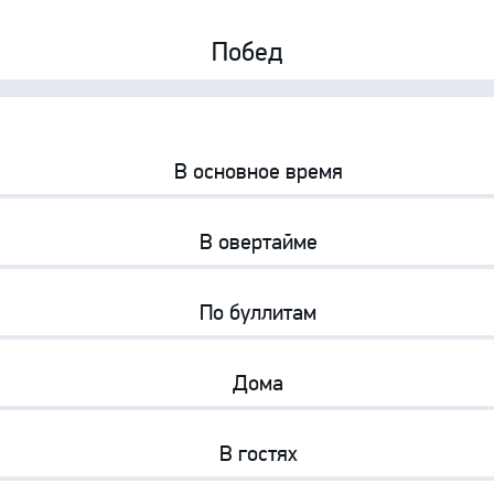
Амур
Побед
Барыс
Салават Юлаев
0%
0%
Сибирь
В основное время
0%
0%
В овертайме
0%
0%
По буллитам
0%
0%
Дома
0%
0%
В гостях
0%
0%