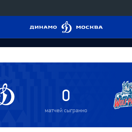
Динамо
Конференция «Восток»
Москва
Дивизион Харламова
Автомобилист
сляции
Ак Барс
Металлург Мг
 трансляции
Нефтехимик
0
магазин
Трактор
Дивизион Чернышева
матчей сыгранно
Авангард
ние КХЛ
Адмирал