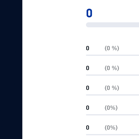
Локомотив
0
Северсталь
ЦСКА
Шанхайские Драконы
0
(0 %)
0
(0 %)
0
(0 %)
0
(0%)
0
(0%)