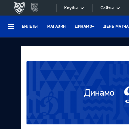
Клубы
Сайты
БИЛЕТЫ
МАГАЗИН
ДИНАМО+
ДЕНЬ МАТЧА
Конференция «Запад»
Меню
Сайты
Дивизион Боброва
Лада
Видеотран
СКА
Хайлайты
Спартак
Текстовые
Торпедо
Интернет-
ХК Сочи
Динамо
Фотобанк
Дивизион Тарасова
Динамо Мн
Приложе
Динамо М