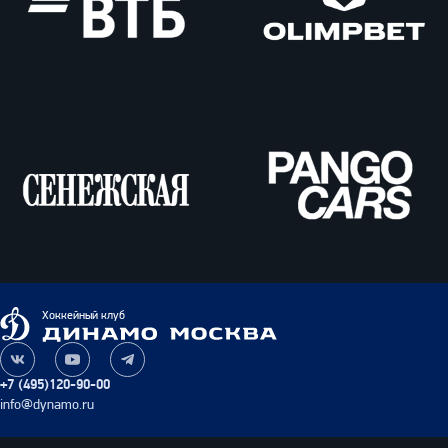
ВТБ
Олимпбет
Сенежская
Pango
Cars
Динамо
Хоккейный клуб
Москва
Наша
Наш
Наш
группа
канал
канал
+7 (495)120-90-00
ВКонтакте
на
в
info@dynamo.ru
YouTube
Telegram