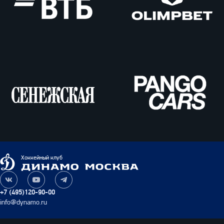
ВТБ
Олимпбет
Сенежская
Pango
Cars
Динамо
Хоккейный клуб
Москва
Наша
Наш
Наш
группа
канал
канал
+7 (495)120-90-00
ВКонтакте
на
в
info@dynamo.ru
YouTube
Telegram