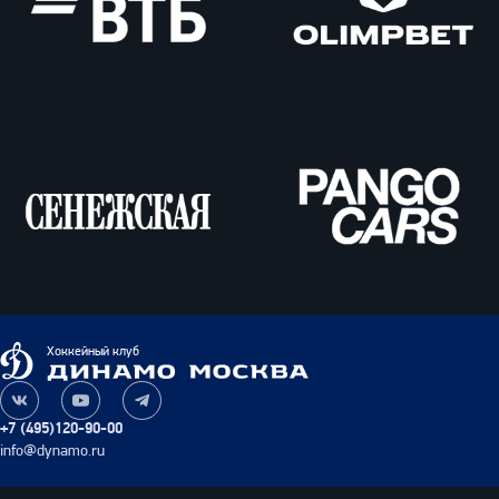
ВТБ
Олимпбет
Сенежская
Pango
Cars
Динамо
Хоккейный клуб
Москва
Наша
Наш
Наш
группа
канал
канал
+7 (495)120-90-00
ВКонтакте
на
в
info@dynamo.ru
YouTube
Telegram