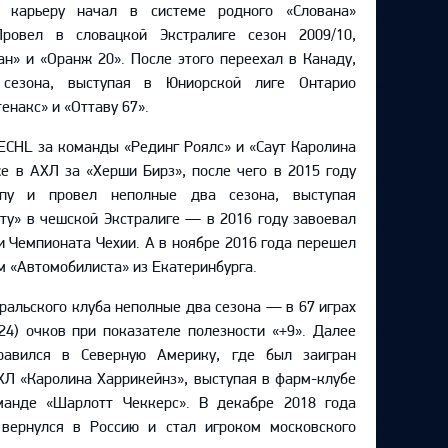
ю карьеру начал в системе родного «Слована»
Провел в словацкой Экстралиге сезон 2009/10,
ан» и «Оранж 20». После этого переехал в Канаду,
сезона, выступая в Юниорской лиге Онтарио
енакс» и «Оттаву 67».
ECHL за команды «Рединг Роялс» и «Саут Каролина
же в АХЛ за «Херши Бирз», после чего в 2015 году
пу и провел неполные два сезона, выступая
ту» в чешской Экстралиге — в 2016 году завоевал
 Чемпионата Чехии. А в ноябре 2016 года перешел
ом «Автомобилиста» из Екатеринбурга.
уральского клуба неполные два сезона — в 67 играх
24) очков при показателе полезности «+9». Далее
равился в Северную Америку, где был заигран
ХЛ «Каролина Харрикейнз», выступая в фарм-клубе
манде «Шарлотт Чеккерс». В декабре 2018 года
вернулся в Россию и стал игроком московского