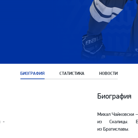
Амур
Барыс
Салават Юлаев
Сибирь
БИОГРАФИЯ
СТАТИСТИКА
НОВОСТИ
Биография
Михал Чайковски —
 -
из Скалицы. В
из Братиславы.