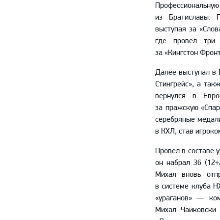
Профессиональну
из Братиславы. 
выступая за «Слов
где провел три 
за «Кингстон Фронт
Далее выступал в 
Стингрейс», а так
вернулся в Евро
за пражскую «Спар
серебряные медали
в КХЛ, став игрок
Провел в составе 
он набрал 36 (12+
Михал вновь отп
в системе клуба Н
«ураганов» — ко
Михал Чайковски 