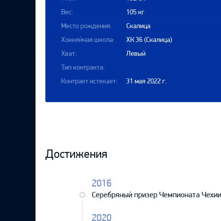
Локомотив
Вес:
105 кг
Северсталь
Место рождения:
Скалица
ЦСКА
Хоккейная школа:
ХК 36 (Скалица)
Хват:
Левый
Шанхайские Драконы
Тип контракта:
Контракт истекает:
31 мая 2022 г.
Биография
Достижения
2016
Серебряный призер Чемпионата Чехии
2020