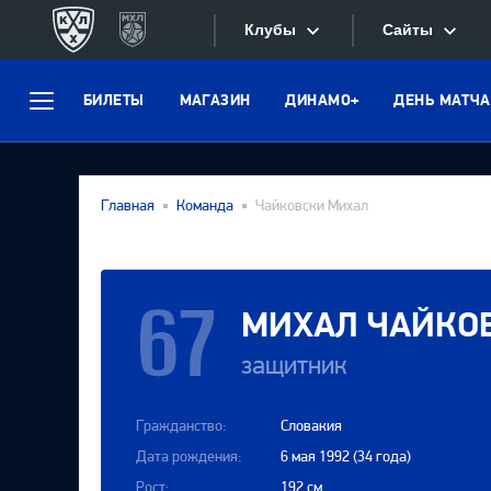
Клубы
Сайты
БИЛЕТЫ
МАГАЗИН
ДИНАМО+
ДЕНЬ МАТЧА
Конференция «Запад»
Меню
Сайты
Дивизион Боброва
Лада
Видеотран
Главная
Команда
Чайковски Михал
СКА
Хайлайты
Спартак
Текстовые
Торпедо
МИХАЛ
ЧАЙКО
Интернет-
ХК Сочи
защитник
Фотобанк
Дивизион Тарасова
Гражданство:
Словакия
Динамо Мн
Приложе
Дата рождения:
6 мая 1992 (34 года)
Динамо М
Рост:
192 см