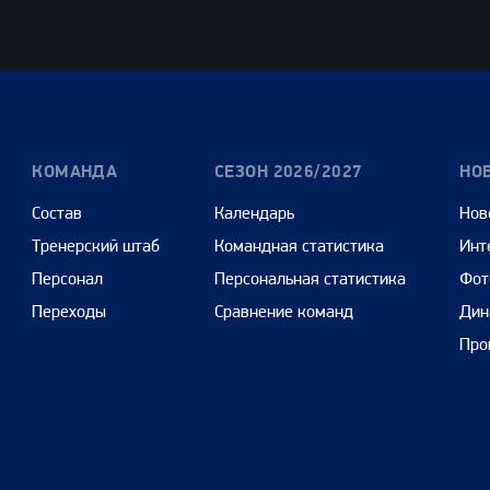
Олимпбет
Сенежская
Pango
Cars
КОМАНДА
СЕЗОН 2026/2027
НО
Состав
Календарь
Нов
Тренерский штаб
Командная статистика
Инт
Персонал
Персональная статистика
Фот
Переходы
Сравнение команд
Дин
Про