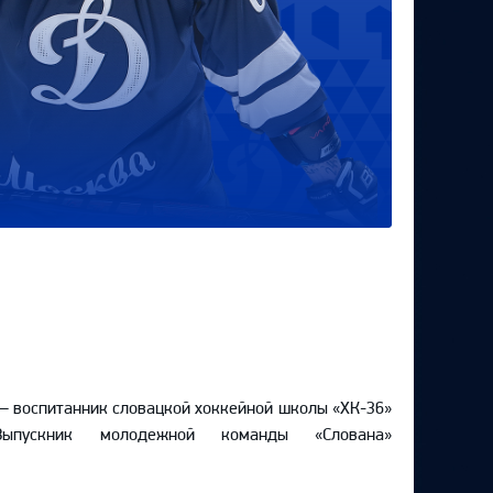
 воспитанник словацкой хоккейной школы «ХК-36»
ыпускник молодежной команды «Слована»