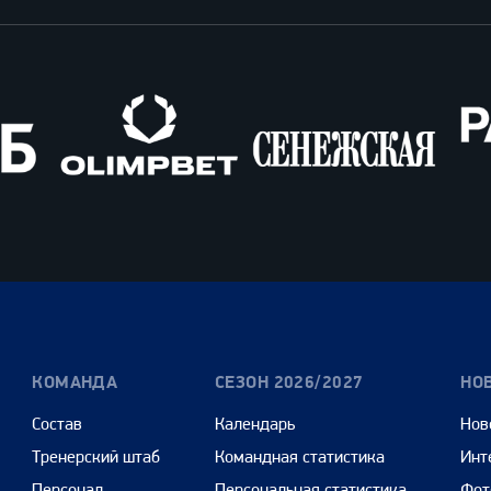
Олимпбет
Сенежская
Pango
Cars
КОМАНДА
СЕЗОН 2026/2027
НО
Состав
Календарь
Нов
Тренерский штаб
Командная статистика
Инт
Персонал
Персональная статистика
Фот