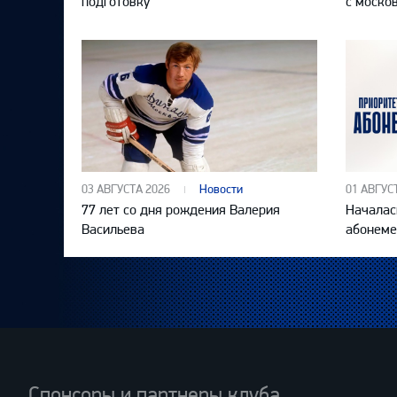
подготовку
с моско
03 АВГУСТА 2026
Новости
01 АВГУС
77 лет со дня рождения Валерия
Началас
Васильева
абонеме
Спонсоры и партнеры клуба