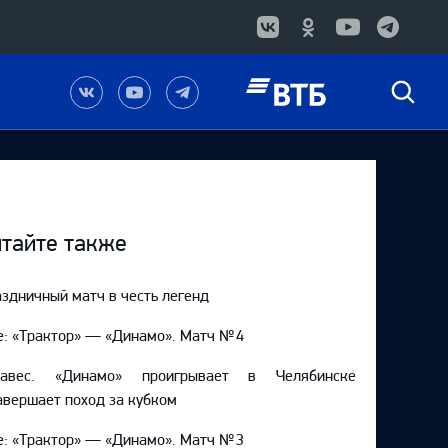
Наша
Наш
Наш
Быстрый
группа
канал
канал
поиск
в
на
в
Вконтакте
YouTube
Telegram
тайте также
здничный матч в честь легенд
e: «Трактор» — «Динамо». Матч № 4
навес. «Динамо» проигрывает в Челябинске
авершает поход за кубком
e: «Трактор» — «Динамо». Матч № 3