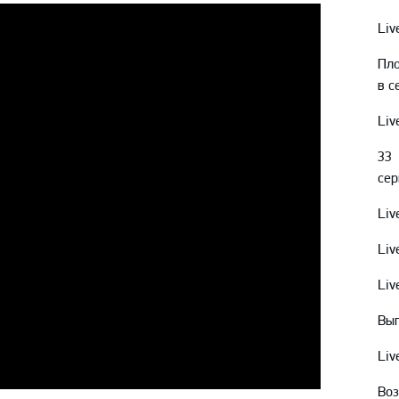
Амур
Liv
Барыс
Пло
Салават Юлаев
в с
Сибирь
Liv
33
сер
Liv
Liv
Liv
Выг
Liv
Воз