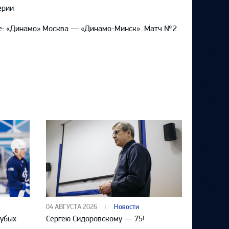
ерии
e: «Динамо» Москва — «Динамо-Минск». Матч № 2
04 АВГУСТА 2026
Новости
лубых
Сергею Сидоровскому — 75!