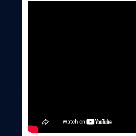
Локомотив
Северсталь
ЦСКА
Шанхайские Драконы