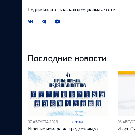
Подписывайтесь на наши социальные сети:
Наша
Наш
Наш
группа
канал
канал
ВКонтакте
в
на
Telegram
YouTube
Последние новости
07 АВГУСТА 2026
Новости
06 АВГУС
Игровые номера на предсезонную
Игорь О