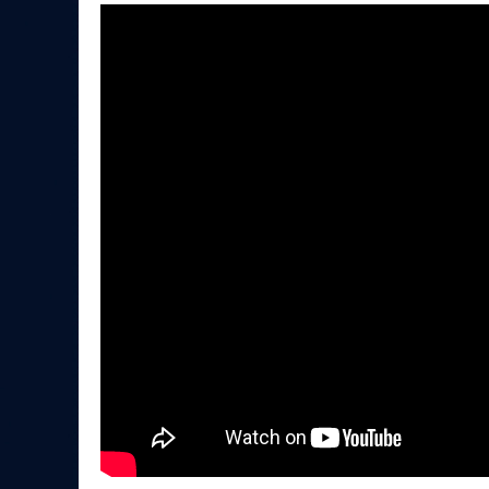
Локомотив
Северсталь
ЦСКА
Шанхайские Драконы