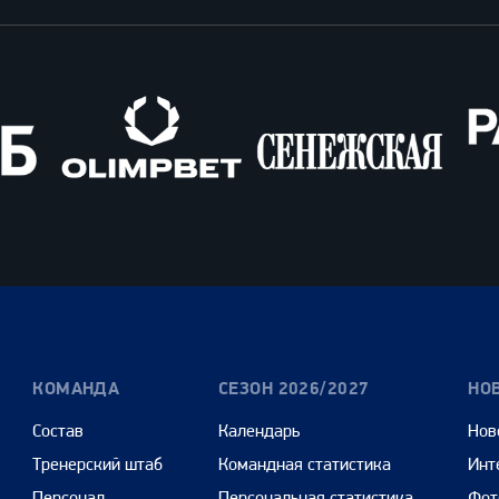
Олимпбет
Сенежская
Pango
Cars
КОМАНДА
СЕЗОН 2026/2027
НО
Состав
Календарь
Нов
Тренерский штаб
Командная статистика
Инт
Персонал
Персональная статистика
Фот