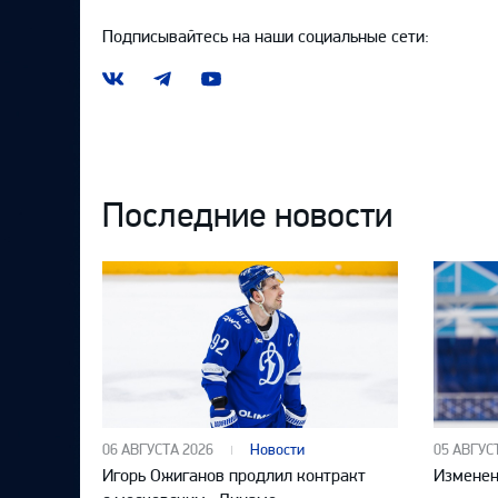
Подписывайтесь на наши социальные сети:
Наша
Наш
Наш
группа
канал
канал
ВКонтакте
в
на
Telegram
YouTube
Последние новости
06 АВГУСТА 2026
Новости
05 АВГУС
Игорь Ожиганов продлил контракт
Изменен