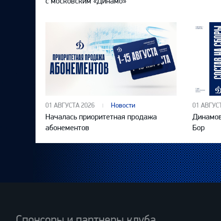
с московским «Динамо»
01 АВГУСТА 2026
Новости
01 АВГУС
Началась приоритетная продажа
Динамов
абонементов
Бор
Спонсоры и партнеры клуба