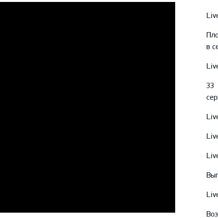
Амур
Liv
Барыс
Пло
Салават Юлаев
в с
Сибирь
Liv
33
сер
Liv
Liv
Liv
Выг
Liv
Воз