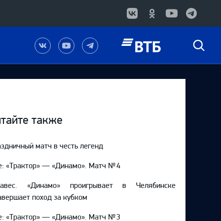
Наша
Наш
Наш
Быстрый
группа
канал
канал
поиск
в
на
в
Вконтакте
YouTube
Telegram
тайте также
здничный матч в честь легенд
e: «Трактор» — «Динамо». Матч № 4
навес. «Динамо» проигрывает в Челябинске
авершает поход за кубком
e: «Трактор» — «Динамо». Матч № 3