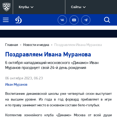
Клубы
Сайты
Динамо
Наша
Наш
Наш
Быст
Меню
Москва
группа
канал
канал
поиск
в
на
в
Вконтакте
YouTube
Telegram
Главная
Новости и медиа
Поздравляем Ивана Муранова
Поздравляем Ивана Муранова
6 октября нападающий московского «Динамо» Иван
Муранов празднует свой 24-й день рождения
06 октября 2023, 06:23
Иван Муранов
Воспитанник динамовской школы уже четвертый сезон выступает
на высшем уровне. Из года в год форвард прибавляет в игре
и по праву занимает место в основном составе бело-голубых.
Коллектив хоккейного клуба «Динамо» Москва от всей души