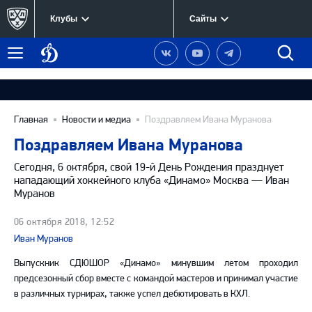
Клубы
Сайты
Динамо
Наша
Наш
Наш
Быст
Меню
Москва
группа
канал
канал
поиск
в
на
в
Вконтакте
YouTube
Telegram
Главная
Новости и медиа
Поздравляем Ивана Муранова
Поздравляем Ивана Муранова
Сегодня, 6 октября, свой 19-й День Рождения празднует
нападающий хоккейного клуба «Динамо» Москва — Иван
Муранов
06 октября 2018, 12:52
Иван Муранов
Выпускник СДЮШОР «Динамо» минувшим летом проходил
предсезонный сбор вместе с командой мастеров и принимал участие
в различных турнирах, также успел дебютировать в КХЛ.