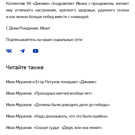
Коллектив ХК «Динамо» поздравляет Ивана с праздником, желает
ему отличного настроения, крепкого здоровья, удачного сезона
и как можно больше побед вместе с командой.
С Днем Рождения, Иван!
Подписывайтесь на наши социальные сети:
Наша
Наш
Наш
группа
канал
канал
ВКонтакте
в
на
Читайте также
Telegram
YouTube
Иван Муранов и Егор Петухов покидают «Динамо»
Иван Муранов: «Проходных матчей вообще нет»
Иван Муранов: «Должны были доводить дело до победы»
Иван Муранов: «Надо доказывать, что это была ошибка»
Иван Муранов: «Сказал судье: «Дядя, вон она лежит»