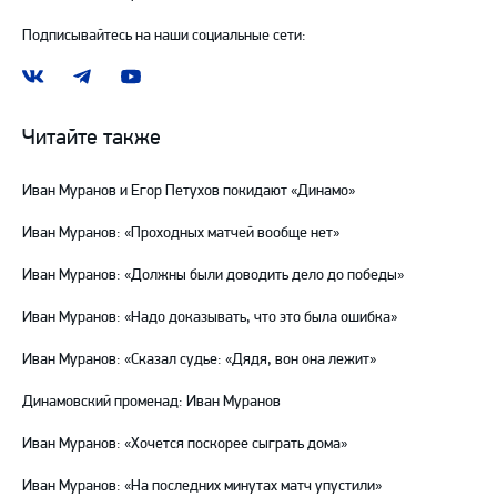
Подписывайтесь на наши социальные сети:
Наша
Наш
Наш
группа
канал
канал
ВКонтакте
в
на
Читайте также
Telegram
YouTube
Иван Муранов и Егор Петухов покидают «Динамо»
Иван Муранов: «Проходных матчей вообще нет»
Иван Муранов: «Должны были доводить дело до победы»
Иван Муранов: «Надо доказывать, что это была ошибка»
Иван Муранов: «Сказал судье: «Дядя, вон она лежит»
Динамовский променад: Иван Муранов
Иван Муранов: «Хочется поскорее сыграть дома»
Иван Муранов: «На последних минутах матч упустили»