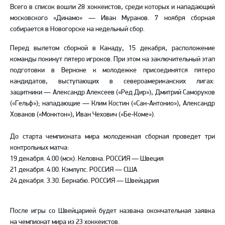
Всего в список вошли 28 хоккеистов, среди которых и нападающий
московского «Динамо» — Иван Муранов. 7 ноября сборная
собирается в Новогорске на недельный сбор.
Перед вылетом сборной в Канаду, 15 декабря, расположение
команды покинут пятеро игроков. При этом на заключительный этап
подготовки в Верноне к молодежке присоединятся пятеро
кандидатов, выступающих в североамериканских лигах:
защитники — Александр Алексеев («Ред Дир»), Дмитрий Саморуков
(«Гельф»); нападающие — Клим Костин («Сан-Антонио»), Александр
Хованов («Монктон»), Иван Чехович («Бе-Коме»).
До старта чемпионата мира молодежная сборная проведет три
контрольных матча:
19 декабря. 4.00 (мск). Келовна. РОССИЯ — Швеция
21 декабря. 4.00. Кэмлупс. РОССИЯ — США
24 декабря. 3.30. Бернабю. РОССИЯ — Швейцария
После игры со Швейцарией будет названа окончательная заявка
на чемпионат мира из 23 хоккеистов.