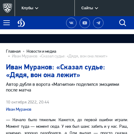
Клубы
Сайты
Динамо
Наша
Наш
Наш
Быст
Меню
Москва
группа
канал
канал
поиск
в
на
в
Вконтакте
YouTube
Telegram
Главная
Новости и медиа
Иван Муранов: «Сказал судье: «Дядя, вон она лежит»
Иван Муранов: «Сказал судье:
«Дядя, вон она лежит»
Автор дубля в ворота «Магнитки» поделился эмоциями
после матча
10 октября 2022, 20:44
Иван Муранов
— Начало было тяжелым. Кажется, до первой ошибки играли.
Момент туда — момент сюда. У них был шанс забить и у нас. Раш,
конечно, хорошо разобрался, а Оди выдал — просто сказка.