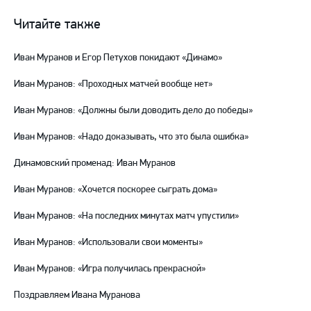
группа
канал
канал
ВКонтакте
в
на
Читайте также
Telegram
YouTube
Иван Муранов и Егор Петухов покидают «Динамо»
Иван Муранов: «Проходных матчей вообще нет»
Иван Муранов: «Должны были доводить дело до победы»
Иван Муранов: «Надо доказывать, что это была ошибка»
Динамовский променад: Иван Муранов
Иван Муранов: «Хочется поскорее сыграть дома»
Иван Муранов: «На последних минутах матч упустили»
Иван Муранов: «Использовали свои моменты»
Иван Муранов: «Игра получилась прекрасной»
Поздравляем Ивана Муранова