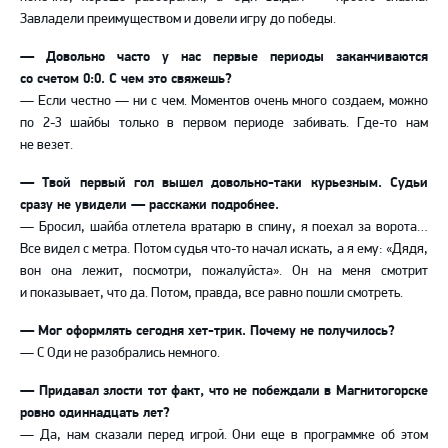
Завладели преимуществом и довели игру до победы.
— Довольно часто у нас первые периоды заканчиваются
со счетом 0:0. С чем это свяжешь?
— Если честно — ни с чем. Моментов очень много создаем, можно
по 2-3 шайбы только в первом периоде забивать. Где-то нам
не везет.
— Твой первый гол вышел довольно-таки курьезным. Судьи
сразу не увидели — расскажи подробнее.
— Бросил, шайба отлетела вратарю в спину, я поехал за ворота…
Все видел с метра. Потом судья что-то начал искать, а я ему: «Дядя,
вон она лежит, посмотри, пожалуйста». Он на меня смотрит
и показывает, что да. Потом, правда, все равно пошли смотреть.
— Мог оформлять сегодня хет-трик. Почему не получилось?
— С Оди не разобрались немного.
— Придавал злости тот факт, что не побеждали в Магнитогорске
ровно одиннадцать лет?
— Да, нам сказали перед игрой. Они еще в программке об этом