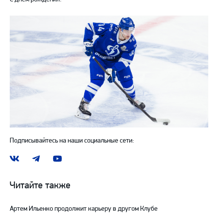
Подписывайтесь на наши социальные сети:
Наша
Наш
Наш
группа
канал
канал
ВКонтакте
в
на
Читайте также
Telegram
YouTube
Артем Ильенко продолжит карьеру в другом Клубе