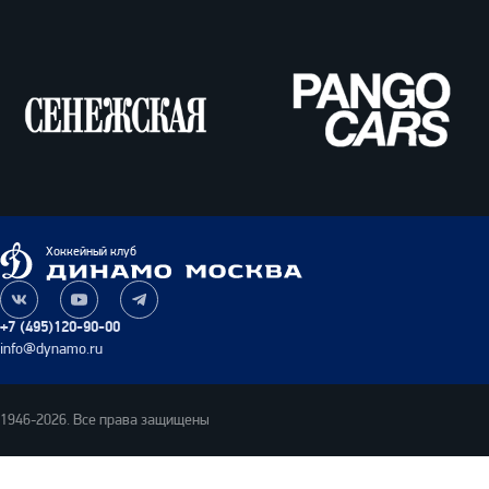
ВТБ
Олимпбет
Сенежская
Pango
Cars
Динамо
Хоккейный клуб
Москва
Наша
Наш
Наш
группа
канал
канал
+7 (495)120-90-00
ВКонтакте
на
в
info@dynamo.ru
YouTube
Telegram
1946-2026. Все права защищены