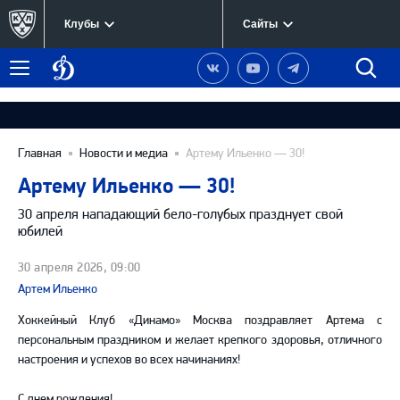
Клубы
Сайты
Динамо
Наша
Наш
Наш
Быст
Меню
Москва
группа
канал
канал
поиск
в
на
в
Вконтакте
YouTube
Telegram
Главная
Новости и медиа
Артему Ильенко — 30!
Артему Ильенко — 30!
30 апреля нападающий бело-голубых празднует свой
юбилей
30 апреля 2026, 09:00
Артем Ильенко
Хоккейный Клуб «Динамо» Москва поздравляет Артема с
персональным праздником и желает крепкого здоровья, отличного
настроения и успехов во всех начинаниях!
С днем рождения!