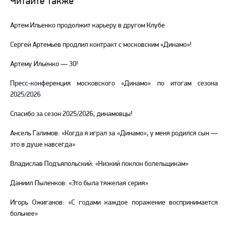
Читайте также
Telegram
YouTube
Артем Ильенко продолжит карьеру в другом Клубе
Сергей Артемьев продлил контракт с московским «Динамо»!
Артему Ильенко — 30!
Пресс-конференция московского «Динамо» по итогам сезона
2025/2026
Спасибо за сезон 2025/2026, динамовцы!
Ансель Галимов: «Когда я играл за «Динамо», у меня родился сын —
это в душе навсегда»
Владислав Подъяпольский: «Низкий поклон болельщикам»
Даниил Пыленков: «Это была тяжелая серия»
Игорь Ожиганов: «С годами каждое поражение воспринимается
больнее»