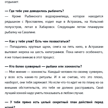
отдыхает.
— Где тебе уже доводилось рыбачить?
— Кроме Рыбинского водохранилища, которое находится
рядышком с Ярославлем, ездил еще в Астрахань, на Кольский
полуостров, летал в Хабаровск. Следующим летом планируем
рыбалку на Сахалине.
— Как у тебя улов? Есть чем похвастаться?
— Попадались крупные щуки, семга на пять кило, в Астрахани
выловил жереха на шесть килограммов. Пока ничего особенного,
я же только вникаю в этот процесс.
— Кто более суеверный — рыбаки или хоккеисты?
— Мое мнение — хоккеисты. Каждый человек по-своему суеверен,
у всех есть какие-то ритуалы. И я не считаю, что это плохо,
наоборот, они тебя заряжают. Но если что-то идет не по плану из-за
внешних обстоятельств, это тебя не должно расстраивать. Свой
лучший хоккей надо уметь показывать в любом случае.
— У тебя прямо есть целый секретный план действий перед
игрой?