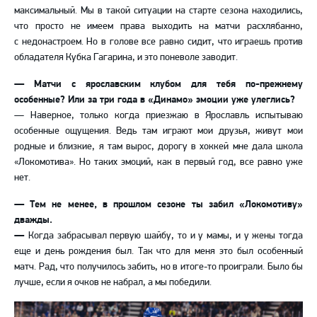
максимальный. Мы в такой ситуации на старте сезона находились,
что просто не имеем права выходить на матчи расхлябанно,
с недонастроем. Но в голове все равно сидит, что играешь против
обладателя Кубка Гагарина, и это поневоле заводит.
— Матчи с ярославским клубом для тебя по-прежнему
особенные? Или за три года в «Динамо» эмоции уже улеглись?
— Наверное, только когда приезжаю в Ярославль испытываю
особенные ощущения. Ведь там играют мои друзья, живут мои
родные и близкие, я там вырос, дорогу в хоккей мне дала школа
«Локомотива». Но таких эмоций, как в первый год, все равно уже
нет.
— Тем не менее, в прошлом сезоне ты забил «Локомотиву»
дважды.
—
Когда забрасывал первую шайбу, то и у мамы, и у жены тогда
еще и день рождения был. Так что для меня это был особенный
матч. Рад, что получилось забить, но в итоге-то проиграли. Было бы
лучше, если я очков не набрал, а мы победили.