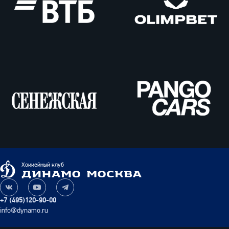
ВТБ
Олимпбет
Сенежская
Pango
Cars
Динамо
Хоккейный клуб
Москва
Наша
Наш
Наш
группа
канал
канал
+7 (495)120-90-00
ВКонтакте
на
в
info@dynamo.ru
YouTube
Telegram