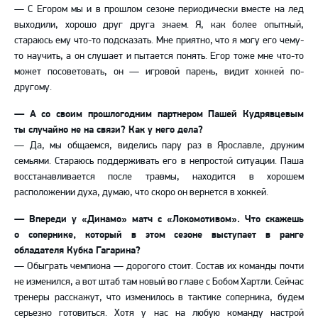
— С Егором мы и в прошлом сезоне периодически вместе на лед
выходили, хорошо друг друга знаем. Я, как более опытный,
стараюсь ему что-то подсказать. Мне приятно, что я могу его чему-
то научить, а он слушает и пытается понять. Егор тоже мне что-то
может посоветовать, он — игровой парень, видит хоккей по-
другому.
— А со своим прошлогодним партнером Пашей Кудрявцевым
ты случайно не на связи? Как у него дела?
— Да, мы общаемся, виделись пару раз в Ярославле, дружим
семьями. Стараюсь поддерживать его в непростой ситуации. Паша
восстанавливается после травмы, находится в хорошем
расположении духа, думаю, что скоро он вернется в хоккей.
— Впереди у «Динамо» матч с «Локомотивом». Что скажешь
о сопернике, который в этом сезоне выступает в ранге
обладателя Кубка Гагарина?
— Обыграть чемпиона — дорогого стоит. Состав их команды почти
не изменился, а вот штаб там новый во главе с Бобом Хартли. Сейчас
тренеры расскажут, что изменилось в тактике соперника, будем
серьезно готовиться. Хотя у нас на любую команду настрой