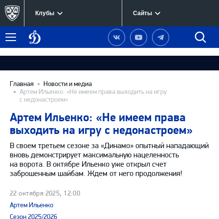
Клубы
Сайты
Динамо
Наша
Наш
Наш
Быст
Меню
Москва
группа
канал
канал
поиск
в
на
в
Вконтакте
YouTube
Telegram
Главная
Новости и медиа
Артем Ильенко: «Не имеем права выходить на игру
с недонастроем»
Артем Ильенко: «Не имеем права
выходить на игру с недонастроем»
В своем третьем сезоне за «Динамо» опытный нападающий
вновь демонстрирует максимальную нацеленность
на ворота. В октябре Ильенко уже открыл счет
заброшенным шайбам. Ждем от него продолжения!
22 октября 2025, 12:00
Артем Ильенко
Сезон 2025/2026