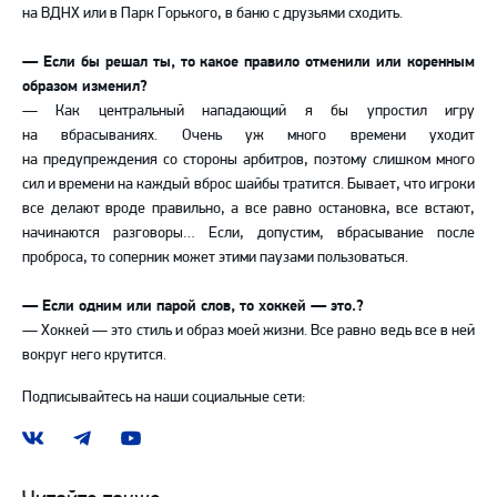
на ВДНХ или в Парк Горького, в баню с друзьями сходить.
— Если бы решал ты, то какое правило отменили или коренным
образом изменил?
— Как центральный нападающий я бы упростил игру
на вбрасываниях. Очень уж много времени уходит
на предупреждения со стороны арбитров, поэтому слишком много
сил и времени на каждый вброс шайбы тратится. Бывает, что игроки
все делают вроде правильно, а все равно остановка, все встают,
начинаются разговоры… Если, допустим, вбрасывание после
проброса, то соперник может этими паузами пользоваться.
— Если одним или парой слов, то хоккей — это.?
— Хоккей — это стиль и образ моей жизни. Все равно ведь все в ней
вокруг него крутится.
Подписывайтесь на наши социальные сети:
Наша
Наш
Наш
группа
канал
канал
ВКонтакте
в
на