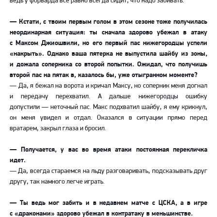
ведь у форварда все равно всегда сидит, что надо забивать.
— Кстати, с твоим первым голом в этом сезоне тоже получилась
неординарная ситуация: ты сначала здорово убежал в атаку
с Максом Джиошвили, но его первый пас нижегородцы успели
«накрыть». Однако ваша пятерка не выпустила шайбу из зоны,
и дожала соперника со второй попытки. Ожидал, что получишь
второй пас на пятак в, казалось бы, уже отыгранном моменте?
— Да, я бежал на ворота и кричал Максу, но соперник меня догнал
и передачу перехватил. А дальше нижегородцы ошибку
допустили — неточный пас. Макс подхватил шайбу, я ему крикнул,
он меня увидел и отдал. Оказался в ситуации прямо перед
вратарем, закрыл глаза и бросил.
— Получается, у вас во время атаки постоянная перекличка
идет.
— Да, всегда стараемся на льду разговаривать, подсказывать друг
другу, так намного легче играть.
— Ты ведь мог забить и в недавнем матче с ЦСКА, а в игре
с «драконами» здорово убежал в контратаку в меньшинстве.