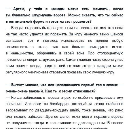
— Артем, у тебя в каждом матче есть моменты, когда
ты буквально штурмуешь ворота. Можно сказать, что ты сейчас
в оптимальной форме и готов на сто процентов?
— Всегда стараюсь быть нацеленным на ворота, потому что пока
не так часто удается их поражать. За игру немного таких шансов
выпадает, вот и пытаюсь использовать по полной любую
возможность в атаке, так как больше приходится играть
в меньшинстве, обороняясь в своей зоне. Про стопроцентную
готовность говорить, думаю, рано. Самая главная часть сезона у нас
сами знаете когда, надо к ней готовиться и в каждом матче
регулярного чемпионата стараться показать свою лучшую игру.
— Бытует мнение, что для нападающего первый гол в сезоне —
очень-очень важный. Как ты к этому относишься?
— Когда забиваешь в первых играх, то особо не придаешь этому
значения. Или если ты бомбардир, который за сезон стабильно
забрасывает по двадцать-тридцать шайб, тоже знаешь, что рано
или поздно забьешь. Другое дело, если долго поразить ворота
не получается, тогда и гол становится долгожданным. В голове