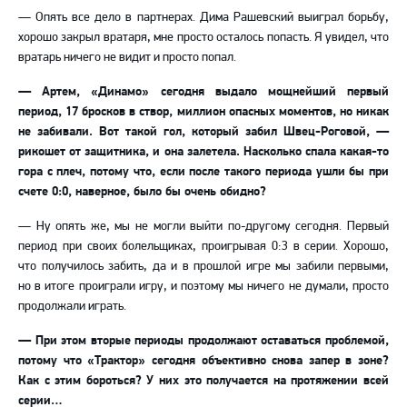
— Опять все дело в партнерах. Дима Рашевский выиграл борьбу,
хорошо закрыл вратаря, мне просто осталось попасть. Я увидел, что
вратарь ничего не видит и просто попал.
— Артем, «Динамо» сегодня выдало мощнейший первый
период, 17 бросков в створ, миллион опасных моментов, но никак
не забивали. Вот такой гол, который забил Швец-Роговой, —
рикошет от защитника, и она залетела. Насколько спала какая-то
гора с плеч, потому что, если после такого периода ушли бы при
счете 0:0, наверное, было бы очень обидно?
— Ну опять же, мы не могли выйти по-другому сегодня. Первый
период при своих болельщиках, проигрывая 0:3 в серии. Хорошо,
что получилось забить, да и в прошлой игре мы забили первыми,
но в итоге проиграли игру, и поэтому мы ничего не думали, просто
продолжали играть.
— При этом вторые периоды продолжают оставаться проблемой,
потому что «Трактор» сегодня объективно снова запер в зоне?
Как с этим бороться? У них это получается на протяжении всей
серии…