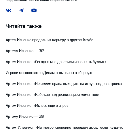
Наша
Наш
Наш
группа
канал
канал
ВКонтакте
в
на
Читайте также
Telegram
YouTube
Артем Ильенко продолжит карьеру в другом Клубе
Артему Ильенко — 30!
Артем Ильенко: «Сегодня мне доверили исполнять буллит»
Игроки московского «Динамо» вызваны в сборную
Артем Ильенко: «Не имеем права выходить на игру с недонастроем»
Артем Ильенко: «Работаю над реализацией моментов»
Артем Ильенко: «Мы все еще в игре»
Артему Ильенко — 29!
Артем Ильенко: «На метро спокойно передвигаюсь, если куда-то