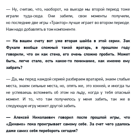
— Ну, считаю, что, наоборот, на выезде мы второй период тоже
играли туда-сюда. Они забили, свои моменты получили,
но последние две игры «Трактор» лучше играет во втором периоде.
Нам надо добавлять в том компоненте.
— На вашем счету вот уже вторая шайба в этой серии. Зак
Фукале вообще сложный такой вратарь, в прошлом году
говорили, что он как стена, его очень сложно пробить. Может
быть, легче стало, есть какое-то понимание, как именно ему
забрать?
— Да, мы перед каждой серией разбираем вратарей, знаем слабые
места, знаем сильные места, но, опять же, это хоккей, и иногда ты
не успеваешь вспомнить об этом на льду, когда у тебя опасный
момент. И то, что там получилось у меня забить, так же в
следующую игру может другой забить.
— Алексей Николаевич говорил после прошлой игры, что
«Динамо» пока проигрывает самому себе. За счет чего удалось
даже самих себя перебороть сегодня?