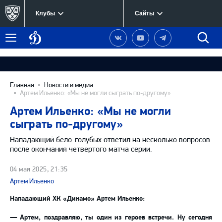
Клубы
Сайты
Динамо
Наша
Наш
Наш
Быст
Меню
Москва
группа
канал
канал
поиск
в
на
в
Вконтакте
YouTube
Telegram
Главная
Новости и медиа
Артем Ильенко: «Мы не могли сыграть по-другому»
Артем Ильенко: «Мы не могли
сыграть по-другому»
Нападающий бело-голубых ответил на несколько вопросов
после окончания четвертого матча серии.
04 мая 2025, 21:35
Артем Ильенко
Нападающий ХК «Динамо» Артем Ильенко:
— Артем, поздравляю, ты один из героев встречи. Ну сегодня