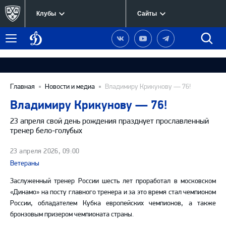
Клубы
Сайты
Динамо
Наша
Наш
Наш
Быст
Меню
Москва
группа
канал
канал
поиск
в
на
в
Вконтакте
YouTube
Telegram
Главная
Новости и медиа
Владимиру Крикунову — 76!
Владимиру Крикунову — 76!
23 апреля свой день рождения празднует прославленный
тренер бело-голубых
23 апреля 2026, 09:00
Ветераны
Заслуженный тренер России шесть лет проработал в московском
«Динамо» на посту главного тренера и за это время стал чемпионом
России, обладателем Кубка европейских чемпионов, а также
бронзовым призером чемпионата страны.