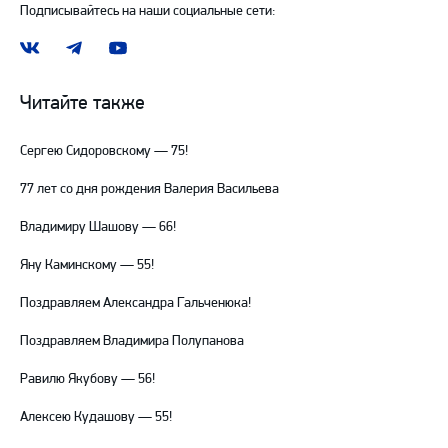
Подписывайтесь на наши социальные сети:
Наша
Наш
Наш
группа
канал
канал
ВКонтакте
в
на
Читайте также
Telegram
YouTube
Сергею Сидоровскому — 75!
77 лет со дня рождения Валерия Васильева
Владимиру Шашову — 66!
Яну Каминскому — 55!
Поздравляем Александра Гальченюка!
Поздравляем Владимира Полупанова
Равилю Якубову — 56!
Алексею Кудашову — 55!