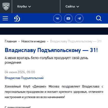
Клубы
Сайты
Динамо
Наша
Наш
Наш
Быст
Меню
Москва
группа
канал
канал
поиск
в
на
в
Вконтакте
YouTube
Telegram
Главная
Новости и медиа
Владиславу Подъяпольскому — 31!
Владиславу Подъяпольскому — 31!
4 июня вратарь бело-голубых празднует свой день
рождения
04 июня 2026, 09:00
Владислав Подъяпольский
Хоккейный Клуб «Динамо» Москва поздравляет Владислава с
персональным праздником и желает крепкого здоровья, отличного
настроения и успехов во всех начинаниях!
С днем рождения!