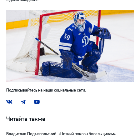
Подписывайтесь на наши социальные сети:
Наша
Наш
Наш
группа
канал
канал
ВКонтакте
в
на
Читайте также
Telegram
YouTube
Владислав Подъяпольский: «Низкий поклон болельщикам»