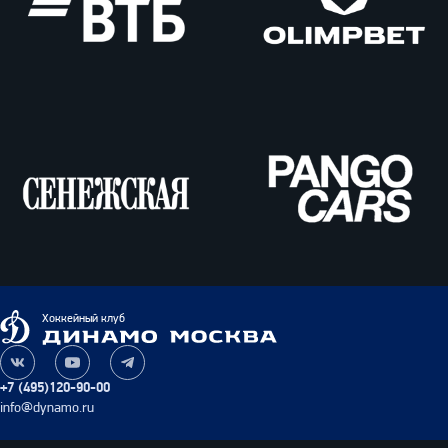
ВТБ
Олимпбет
Сенежская
Pango
Cars
Динамо
Хоккейный клуб
Москва
Наша
Наш
Наш
группа
канал
канал
+7 (495)120-90-00
ВКонтакте
на
в
info@dynamo.ru
YouTube
Telegram