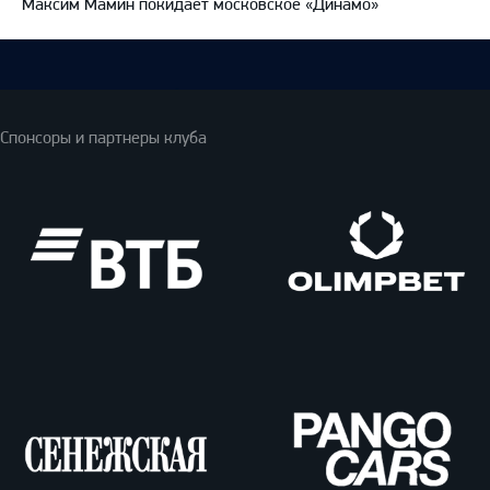
Максим Мамин покидает московское «Динамо»
Спонсоры и партнеры клуба
ВТБ
Олимпбет