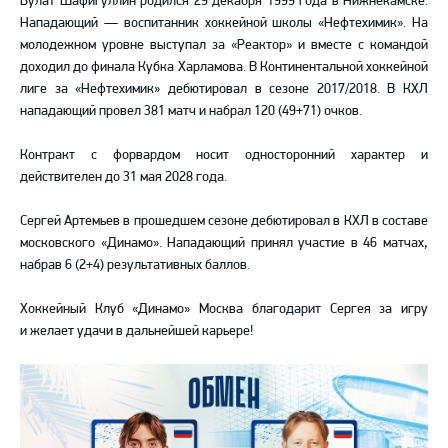
Булат Шафигуллин родился 29 декабря 1999 года в Нижнекамске.
Нападающий — воспитанник хоккейной школы «Нефтехимик». На
молодежном уровне выступал за «Реактор» и вместе с командой
доходил до финала Кубка Харламова. В Континентальной хоккейной
лиге за «Нефтехимик» дебютировал в сезоне 2017/2018. В КХЛ
нападающий провел 381 матч и набрал 120 (49+71) очков.
Контракт с форвардом носит односторонний характер и
действителен до 31 мая 2028 года.
Сергей Артемьев в прошедшем сезоне дебютировал в КХЛ в составе
московского «Динамо». Нападающий принял участие в 46 матчах,
набрав 6 (2+4) результативных баллов.
Хоккейный Клуб «Динамо» Москва благодарит Сергея за игру
и желает удачи в дальнейшей карьере!