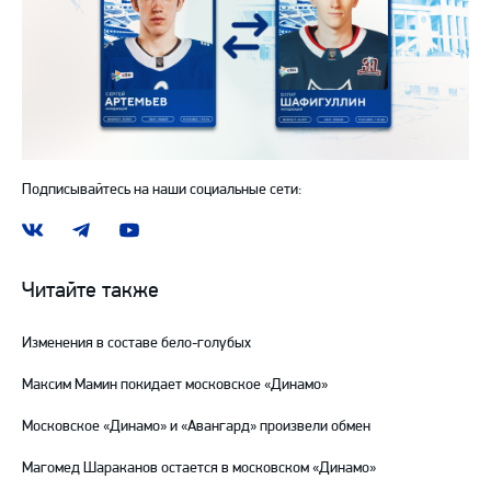
Подписывайтесь на наши социальные сети:
Наша
Наш
Наш
группа
канал
канал
ВКонтакте
в
на
Читайте также
Telegram
YouTube
Изменения в составе бело-голубых
Максим Мамин покидает московское «Динамо»
Московское «Динамо» и «Авангард» произвели обмен
Магомед Шараканов остается в московском «Динамо»