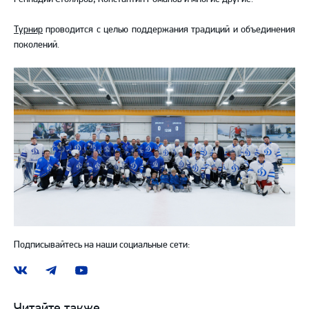
Турнир
проводится с целью поддержания традиций и объединения
поколений.
Подписывайтесь на наши социальные сети:
Наша
Наш
Наш
группа
канал
канал
ВКонтакте
в
на
Читайте также