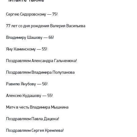
Telegram
YouTube
Сергею Сидоровскому — 75!
77 лет со дня рождения Валерия Васильева
Владимиру Шашову — 66!
Яну Каминскому — 55!
Поздравляем Александра Гальченюка!
Поздравляем Владимира Полупанова
Равилю Якубову — 56!
Алексею Кудашову — 55!
Матч в честь Владимира Мышкина
Поздравляем Павла Дацюка!
Поздравляем Сергея Кремлева!