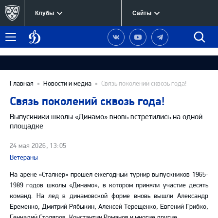
Клубы
Сайты
Динамо
Наша
Наш
Наш
Быст
Меню
Москва
группа
канал
канал
поиск
в
на
в
Вконтакте
YouTube
Telegram
Главная
Новости и медиа
Связь поколений сквозь года!
Связь поколений сквозь года!
Выпускники школы «Динамо» вновь встретились на одной
площадке
24 мая 2026, 13:05
Ветераны
На арене «Сталкер» прошел ежегодный турнир выпускников 1965-
1989 годов школы «Динамо», в котором приняли участие десять
команд. На лед в динамовской форме вновь вышли Александр
Еременко, Дмитрий Рябыкин, Алексей Терещенко, Евгений Грибко,
Геннадий Столяров, Константин Романов и многие другие.