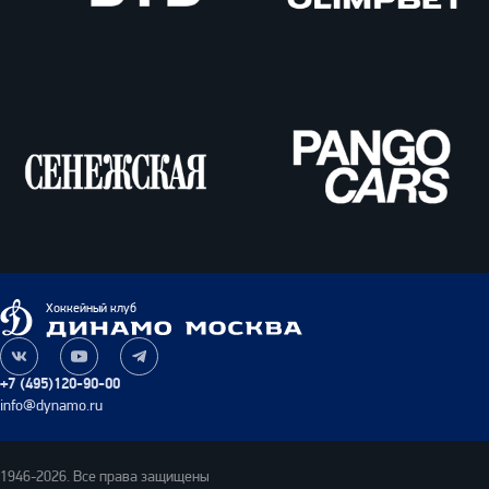
ВТБ
Олимпбет
Сенежская
Pango
Cars
Динамо
Хоккейный клуб
Москва
Наша
Наш
Наш
группа
канал
канал
+7 (495)120-90-00
ВКонтакте
на
в
info@dynamo.ru
YouTube
Telegram
1946-2026. Все права защищены