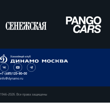
ВТБ
Олимпбет
Сенежская
Pango
Cars
Динамо
Хоккейный клуб
Москва
Наша
Наш
Наш
группа
канал
канал
+7 (495)120-90-00
ВКонтакте
на
в
info@dynamo.ru
YouTube
Telegram
1946-2026. Все права защищены