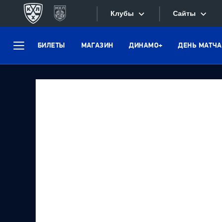
Клубы
Сайты
БИЛЕТЫ
МАГАЗИН
ДИНАМО+
ДЕНЬ МАТЧА
Конференция «Запад»
Меню
Сайты
Дивизион Боброва
Лада
Видеотран
СКА
Хайлайты
Спартак
Текстовые
Торпедо
Интернет-
ХК Сочи
Фотобанк
Дивизион Тарасова
Динамо Мн
Приложе
Динамо М