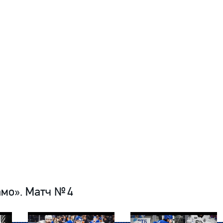
Амур
Барыс
Салават Юлаев
Сибирь
амо». Матч № 4