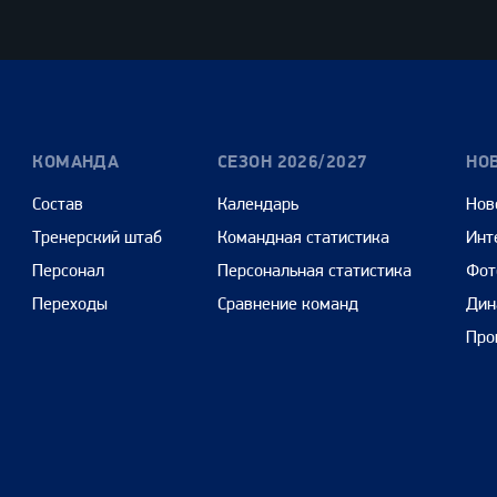
Олимпбет
Сенежская
Pango
Cars
КОМАНДА
СЕЗОН 2026/2027
НО
Состав
Календарь
Нов
Тренерский штаб
Командная статистика
Инт
Персонал
Персональная статистика
Фот
Переходы
Сравнение команд
Дин
Про