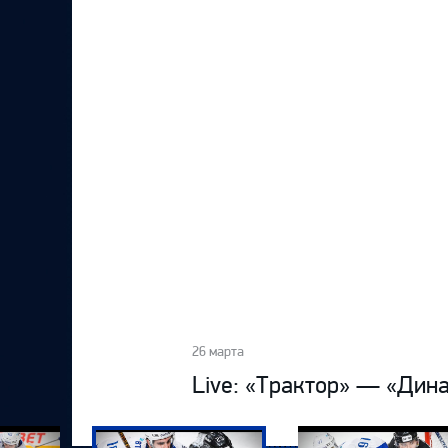
Локомотив
Северсталь
ЦСКА
Шанхайские Драконы
26 марта
Live: «Трактор» — «Дин