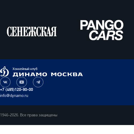
ВТБ
Олимпбет
Сенежская
Pango
Cars
Динамо
Хоккейный клуб
Москва
Наша
Наш
Наш
группа
канал
канал
+7 (495)120-90-00
ВКонтакте
на
в
info@dynamo.ru
YouTube
Telegram
1946-2026. Все права защищены