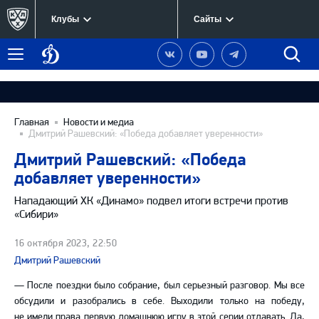
Клубы
Сайты
Динамо
Наша
Наш
Наш
Быст
Меню
Москва
группа
канал
канал
поиск
в
на
в
Вконтакте
YouTube
Telegram
Главная
Новости и медиа
Дмитрий Рашевский: «Победа добавляет уверенности»
Дмитрий Рашевский: «Победа
добавляет уверенности»
Нападающий ХК «Динамо» подвел итоги встречи против
«Сибири»
16 октября 2023, 22:50
Дмитрий Рашевский
— После поездки было собрание, был серьезный разговор. Мы все
обсудили и разобрались в себе. Выходили только на победу,
не имели права первую домашнюю игру в этой серии отдавать. Да,