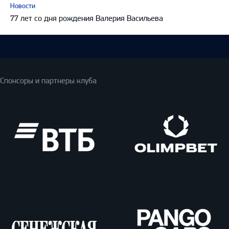
Новости
77 лет со дня рождения Валерия Васильева
Спонсоры и партнеры клуба
ВТБ
Олимпбет