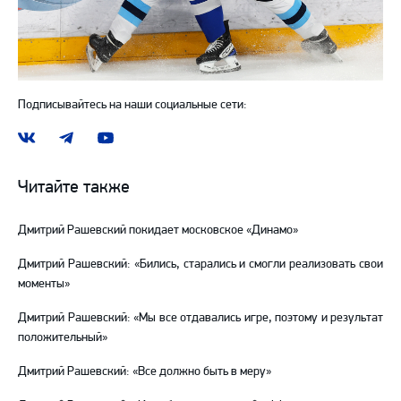
Подписывайтесь на наши социальные сети:
Наша
Наш
Наш
группа
канал
канал
ВКонтакте
в
на
Читайте также
Telegram
YouTube
Дмитрий Рашевский покидает московское «Динамо»
Дмитрий Рашевский: «Бились, старались и смогли реализовать свои
моменты»
Дмитрий Рашевский: «Мы все отдавались игре, поэтому и результат
положительный»
Дмитрий Рашевский: «Все должно быть в меру»