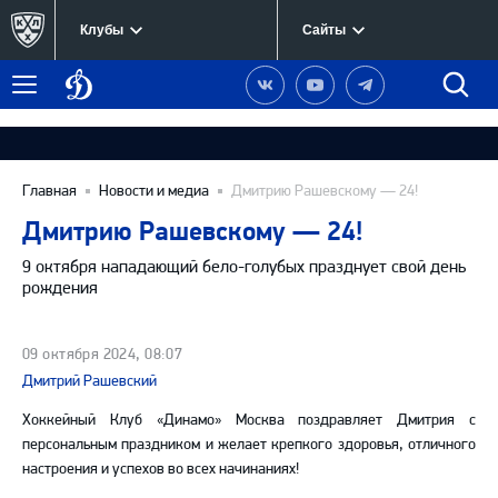
Клубы
Сайты
Динамо
Наша
Наш
Наш
Быст
Меню
Москва
группа
канал
канал
поиск
в
на
в
Вконтакте
YouTube
Telegram
Главная
Новости и медиа
Дмитрию Рашевскому — 24!
Дмитрию Рашевскому — 24!
9 октября нападающий бело-голубых празднует свой день
рождения
09 октября 2024, 08:07
Дмитрий Рашевский
Хоккейный Клуб «Динамо» Москва поздравляет Дмитрия с
персональным праздником и желает крепкого здоровья, отличного
настроения и успехов во всех начинаниях!