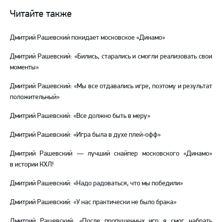
ВКонтакте
в
на
Читайте также
Telegram
YouTube
Дмитрий Рашевский покидает московское «Динамо»
Дмитрий Рашевский: «Бились, старались и смогли реализовать свои
моменты»
Дмитрий Рашевский: «Мы все отдавались игре, поэтому и результат
положительный»
Дмитрий Рашевский: «Все должно быть в меру»
Дмитрий Рашевский: «Игра была в духе плей-офф»
Дмитрий Рашевский — лучший снайпер московского «Динамо»
в истории КХЛ!
Дмитрий Рашевский: «Надо радоваться, что мы победили»
Дмитрий Рашевский: «У нас практически не было брака»
Дмитрий Рашевский: «После пропущенных игр я смог набрать