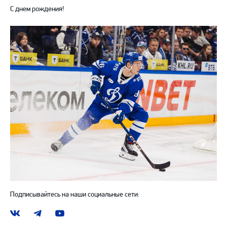
С днем рождения!
Подписывайтесь на наши социальные сети:
Наша
Наш
Наш
группа
канал
канал