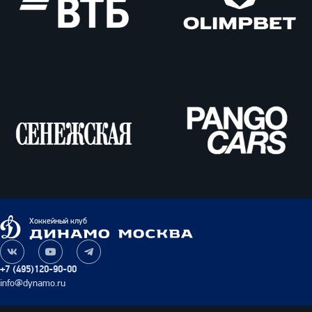
ВТБ
Олимпбет
Сенежская
Pango
Cars
Динамо
Хоккейный клуб
Москва
Наша
Наш
Наш
группа
канал
канал
+7 (495)120-90-00
ВКонтакте
на
в
info@dynamo.ru
YouTube
Telegram