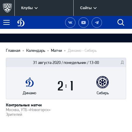
Клубы
Сайты
Динамо
Наша
Наш
Наш
Быст
Меню
Москва
группа
канал
канал
поиск
в
на
в
Вконтакте
YouTube
Telegram
Главная
Календарь
Матчи
Динамо - Сибирь
31 августа 2020 / понедельник / 13-00
Итоги
2
матча
:
1
Динамо
Сибирь
Контрольные матчи
Москва, УТБ «Новогорск»
Зрителей