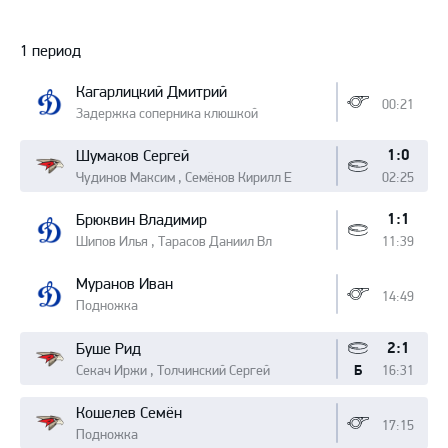
Протокол
1 период
Кагарлицкий Дмитрий
00:21
Задержка соперника клюшкой
1:0
Шумаков Сергей
Чудинов Максим , Семёнов Кирилл Е
02:25
1:1
Брюквин Владимир
Шипов Илья , Тарасов Даниил Вл
11:39
Муранов Иван
14:49
Подножка
2:1
Буше Рид
Секач Иржи , Толчинский Сергей
16:31
Б
Кошелев Семён
17:15
Подножка