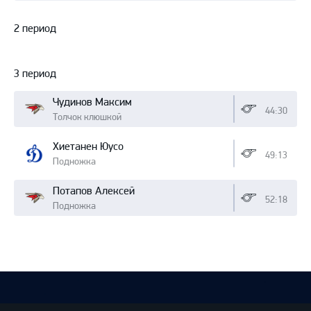
2 период
3 период
Чудинов Максим
44:30
Толчок клюшкой
Хиетанен Юусо
49:13
Подножка
Потапов Алексей
52:18
Подножка