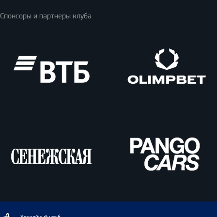
Спонсоры и партнеры клуба
ВТБ
Олимпбет
Сенежская
Pango
Cars