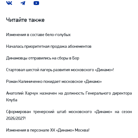
Наша
Наш
Наш
группа
канал
канал
ВКонтакте
в
на
Читайте также
Telegram
YouTube
Изменения в составе бело-голубых
Началась приоритетная продажа абонементов
Динамовцы отправились на сборы в Бор
Стартовал шестой лагерь развития московского «Динамо»!
Роман Калиниченко покидает московское «Динамо»
Анатолий Харчук назначен на должность Генерального директора
Клуба
Сформирован тренерский штаб московского «Динамо» на сезон
2026/2027!
Изменения в персонале ХК «Динамо» Москва!