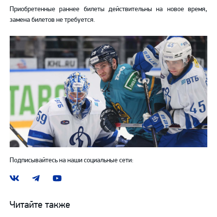
Приобретенные раннее билеты действительны на новое время,
замена билетов не требуется.
Подписывайтесь на наши социальные сети:
Наша
Наш
Наш
группа
канал
канал
ВКонтакте
в
на
Читайте также
Telegram
YouTube