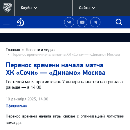
Клубы
Сайты
Динамо
Наша
Наш
Наш
Быст
Меню
Москва
группа
канал
канал
поиск
в
на
в
Вконтакте
YouTube
Telegram
Главная
Новости и медиа
Перенос времени начала матча ХК «Сочи» — «Динамо» Москва
Перенос времени начала матча
ХК «Сочи» — «Динамо» Москва
Гостевой матч против южан 7 января начнется на три часа
раньше — в 14:00
10 декабря 2025, 14:00
Официально
Перенос времени начала игры связан с оптимизацией логистики
команды.