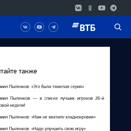
Наша
Наш
Наш
Быстрый
группа
канал
канал
поиск
в
на
в
Вконтакте
YouTube
Telegram
тайте также
иил Пыленков: «Это была тяжелая серия»
ниил Пыленков — в списке лучших игроков 26-й
овой недели!
иил Пыленков: «Нам не хватило хладнокровия»
иил Пыленков: «Надо улучшить свою игру»