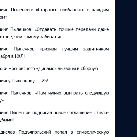
ниил Пыленков: «Стараюсь прибавлять с каждым
ом»
ниил Пыленков: «Отдавать точные передачи даже
ятнее, чем самому забивать»
ниил Пыленков признан лучшим защитником
абря в КХЛ!
оки московского «Динамо» вызваны в сборную
иилу Пыленкову — 25!
ниил Пыленков: «Нам нужно выиграть следующую
у»
иил Пыленков подписал новое соглашение с бело-
убыми!
адислав Подъяпольский попал в символическую