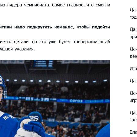
Амур
ив лидера чемпионата. Самое главное, что смогли
Да
Барыс
год
Салават Юлаев
нтики надо подкрутить команде, чтобы подойти
Да
Сибирь
при
ие-то детали, но это уже будет тренерский штаб
лушаем указания.
Да
дек
Игр
Дан
Да
игр
Дан
гол
Вл