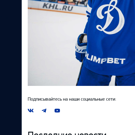
Подписывайтесь на наши социальные сети:
Наша
Наш
Наш
группа
канал
канал
ВКонтакте
в
на
Telegram
YouTube