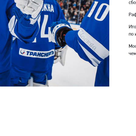
сбо
Раф
Ит
по 
Мо
чем