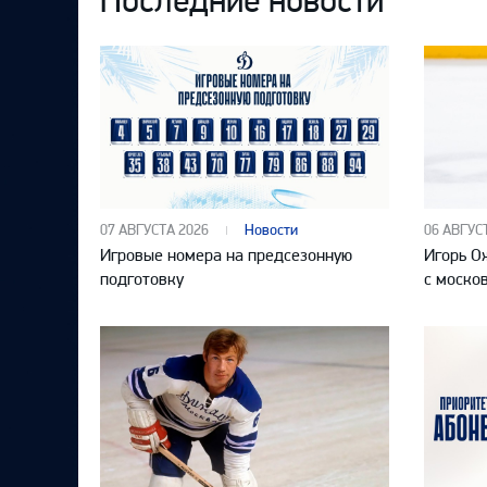
Последние новости
07 АВГУСТА 2026
Новости
06 АВГУС
Игровые номера на предсезонную
Игорь О
подготовку
с моско