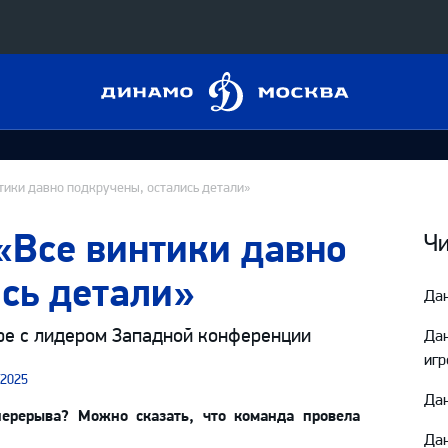
Динамо
Конференция «Восток»
Москва
Дивизион Харламова
Автомобилист
сляции
тики давно подкручены, остались детали»
Ак Барс
«Все винтики давно
Металлург Мг
Чи
 трансляции
Нефтехимик
сь детали»
Дан
магазин
Трактор
ре с лидером Западной конференции
Да
Дивизион Чернышева
игр
/2025
Авангард
ние КХЛ
Дан
ерерыва? Можно сказать, что команда провела
Адмирал
Дан