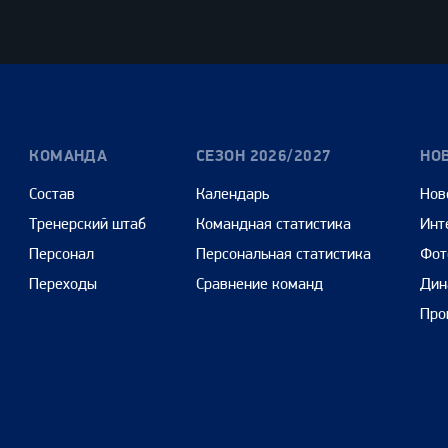
Олимпбет
Сенежская
Pango
Cars
КОМАНДА
СЕЗОН 2026/2027
НО
Состав
Календарь
Нов
Тренерский штаб
Командная статистика
Инт
Персонал
Персональная статистика
Фот
Переходы
Сравнение команд
Дин
Про