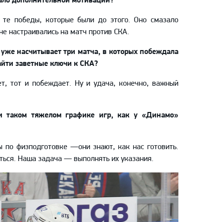
ало дополнительной
мотив
ации
?
е те победы, которые были до этого
.
О
но смазало
не настраивались на матч против СКА.
уже насчитывает три матча, в которы
х
побеждала
айти заветные ключи к СКА?
т, тот и побеждает. Ну и удача, конечно, важный
ри таком
тяжелом
графике игр, как у «Динамо»
ры по
физподготовке
—
они знают, как нас готовить.
ться. Наша задача
—
выполнять их указания.