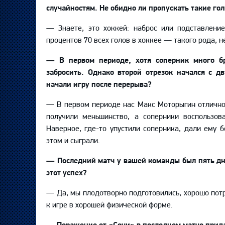
случайностям.
Не обидно ли пропускать такие го
—
Знаете, это хоккей:
наброс
или
подставлени
процентов 70 всех голов в хоккее
—
такого рода, 
—
В первом периоде,
хотя
соперник много б
забросить
. О
днако второй отрезок начался с д
начали игру после перерыва?
—
В первом периоде нас Макс
Моторыгин
отлично
получили меньшинство, а соперники воспользова
Наверное, где-то упустили соперника, дали ему 
этом и сыграли.
—
Последний матч у вашей команды был пять дн
этот успех?
— Да, мы плодотворно подготовились, хорошо пот
к игре в хорошей физической форме.