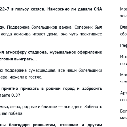
Амур
22-7 в пользу хозяев. Намеренно ли давали СКА
Мо
Барыс
хок
Салават Юлаев
ду. Поддержка болельщиков важна. Соперник был
Вл
Сибирь
 когда команда играет дома, она чуть поактивнее
сбо
Раф
ил атмосферу стадиона, музыкальное оформление
Ит
 сегодня выиграть…
по 
рах поддержка сумасшедшая, все наши болельщики
Мо
ера, нежели в гостях.
чем
 приятно приехать в родной город и забросить
Ар
паете 0
:
3?
сов
емья, жена, родные и близкие
—
все здесь. Забивать
Бел
ная победа.
мая
ы благодаря рикошетам, отскокам и другим