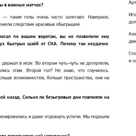
Арт
лы в важных матчах?
Иго
е
—
такие голы очень часто залетают. Наверное,
дол
нежели
следствие
красивых
обыгрышей
.
Ал
росал по вашим воротам, вы не позволили
ему
дви
вух быстрых шайб от СКА. Почему так неудачно
Ст
и з
 держал в игре. Во втором чуть-чуть
не дотерпели
,
лись этим. Второй гол? Не знаю, что случилось.
больше возможностей, больше пространства, они на
ей назад. Сильно
ли
без
ы
гровые
дни повлияли на
ренировались и даже отдохнуть успели. Мы подошли