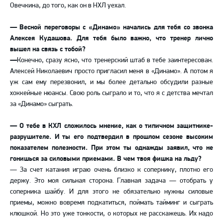
Овечкина, до того, как он в НХЛ уехал.
—
Весной переговоры с «Динамо» начались для тебя со звонка
Алексея Кудашова. Для тебя было важно, что тренер лично
вышел на связь с тобой?
—
Конечно, сразу ясно, что тренерский штаб в тебе заинтересован.
Алексей Николаевич просто пригласил меня в «Динамо». А потом я
уж сам ему перезвонил, и мы более детально обсудили разные
хоккейные нюансы. Свою роль сыграло и то, что я с детства мечтал
за «Динамо» сыграть.
—
О тебе в КХЛ сложилось мнение, как о типичном защитнике-
разрушителе. И ты его подтвердил в прошлом сезоне высоким
показателем полезности. При этом ты однажды заявил, что не
гонишься за силовыми приемами. В чем твоя фишка на льду?
—
За счет катания играю очень близко к сопернику, плотно его
держу. Это моя сильная сторона. Главная задача
—
отобрать у
соперника шайбу. И для этого не обязательно нужны силовые
приемы, можно вовремя подкатиться, поймать тайминг и сыграть
клюшкой. Но это уже тонкости, о которых не расскажешь. Их надо