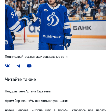
Подписывайтесь на наши социальные сети:
Наша
Наш
Наш
группа
канал
канал
ВКонтакте
в
на
Читайте также
Telegram
YouTube
Поздравляем Артема Сергеева
Артем Сергеев: «Мы все люди с чувствами»
Артем Сергеев: «Когда иду в борьбу, стараюсь все делать