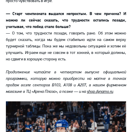
просто чувствовать в игре.
—
Старт чемпионата выдался непростым. В чем причина? И
можно ли сейчас сказать, что трудности остались позади,
учитывая, что побед стало больше?
—
О том, что трудности позади, говорить рано. Об этом можно
будет сказать, когда мы будем стабильно идти на самом верху
турнирной таблицы. Пока же мы недовольны ситуацией и хотим её
улучшить. Играем еще не совсем в тот хоккей, в который должны,
но сдвиги в хорошую сторону есть.
Продолжение читайте в четвертом выпуске официальной
программки, которую можно приобрести на матче в точках
продаж возле секторов В103, А108 и А207, в нашем фирменном
магазине в ТЦ «Арена Плаза», а позже — и на
shop.dynamo.ru
.