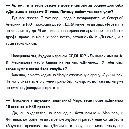
—
Артем, ты в этом сезоне впервые сыграл за родное для себя
«Динамо» в возрасте 31 года. Почему дебют так затянулся?
—
Тут все просто. В тот год, когда я возвращался из Северной
Америки, в КХЛ проходил драфт. ЦСКА меня тогда задрафтовал, а
по регламенту до 28 лет права принадлежали армейцем. Если бы не
драфт, права на меня, скорее всего, остались бы у «Динамо», и я
туда вернулся бы.
—
Наверняка ты, будучи игроком СДЮШОР «Динамо» имени А.
И. Чернышева часто бывал на матчах «Динамо». У тебя был
тогда кумир среди бело-голубых?
—
Конечно, я часто ходил на Малую спортивную арену «Лужников».
Не могу сказать, что у меня прямо был кумир, но вот сейчас на уме
почему-то Джиордано крутится.
—
Классный атакующий защитник! Марк ведь после «Динамо»
15 сезонов в НХЛ провёл.
—
Да, он выделялся на площадке. Хотя помню и Маркова, и
Житника, которые тогда за бело-голубых играли. Я еще когда был в
«Акулах», приходил на «Динамо» и пару раз видел молодого