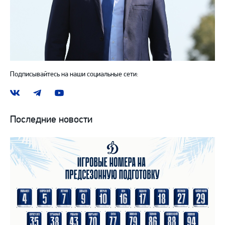
Подписывайтесь на наши социальные сети:
Наша
Наш
Наш
группа
канал
канал
ВКонтакте
в
на
Последние новости
Telegram
YouTube