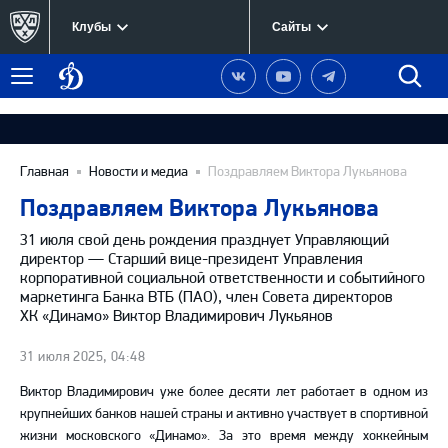
Клубы
Сайты
Динамо
Наша
Наш
Наш
Быст
Меню
Москва
группа
канал
канал
поиск
в
на
в
Вконтакте
YouTube
Telegram
Главная
Новости и медиа
Поздравляем Виктора Лукьянова
Поздравляем Виктора Лукьянова
31 июля свой день рождения празднует Управляющий
директор — Старший вице-президент Управления
корпоративной социальной ответственности и событийного
маркетинга Банка ВТБ (ПАО), член Совета директоров
ХК «Динамо» Виктор Владимирович Лукьянов
31 июля 2025, 04:48
Виктор Владимирович уже более десяти лет работает в одном из
крупнейших банков нашей страны и активно участвует в спортивной
жизни московского «Динамо». За это время между хоккейным