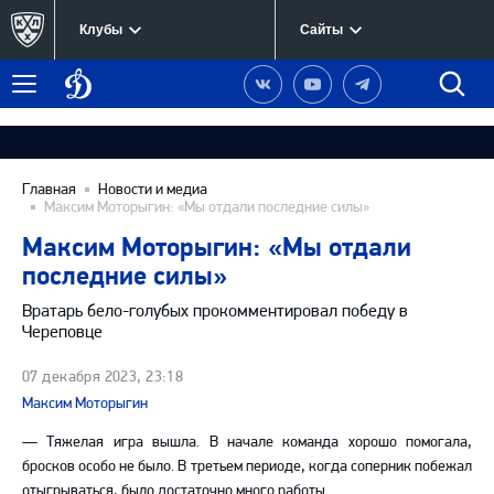
Клубы
Сайты
Динамо
Наша
Наш
Наш
Быст
Меню
Москва
группа
канал
канал
поиск
в
на
в
Вконтакте
YouTube
Telegram
Главная
Новости и медиа
Максим Моторыгин: «Мы отдали последние силы»
Максим Моторыгин: «Мы отдали
последние силы»
Вратарь бело-голубых прокомментировал победу в
Череповце
07 декабря 2023, 23:18
Максим Моторыгин
— Тяжелая игра вышла. В начале команда хорошо помогала,
бросков особо не было. В третьем периоде, когда соперник побежал
отыгрываться, было достаточно много работы.