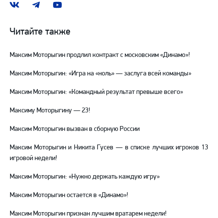
Наша
Наш
Наш
группа
канал
канал
ВКонтакте
в
на
Читайте также
Telegram
YouTube
Максим Моторыгин продлил контракт с московским «Динамо»!
Максим Моторыгин: «Игра на «ноль» — заслуга всей команды»
Максим Моторыгин: «Командный результат превыше всего»
Максиму Моторыгину — 23!
Максим Моторыгин вызван в сборную России
Максим Моторыгин и Никита Гусев — в списке лучших игроков 13
игровой недели!
Максим Моторыгин: «Нужно держать каждую игру»
Максим Моторыгин остается в «Динамо»!
Максим Моторыгин признан лучшим вратарем недели!