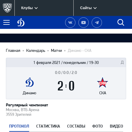
Клубы
Сайты
Динамо
Наша
Наш
Наш
Быст
Меню
Москва
группа
канал
канал
поиск
в
на
в
Вконтакте
YouTube
Telegram
Главная
Календарь
Матчи
Динамо - СКА
1 февраля 2021 / понедельник / 19-30
0:0 / 0:0 / 2:0
Итоги
2
матча
:
0
Динамо
СКА
Регулярный чемпионат
Москва, ВТБ Арена
3559 Зрителей
ПРОТОКОЛ
СТАТИСТИКА
СОСТАВЫ
ФОТО
ВИДЕО