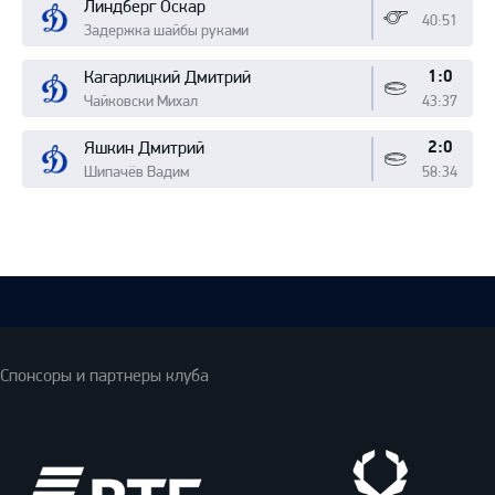
Линдберг Оскар
40:51
Задержка шайбы руками
1:0
Кагарлицкий Дмитрий
Чайковски Михал
43:37
2:0
Яшкин Дмитрий
Шипачёв Вадим
58:34
Спонсоры и партнеры клуба