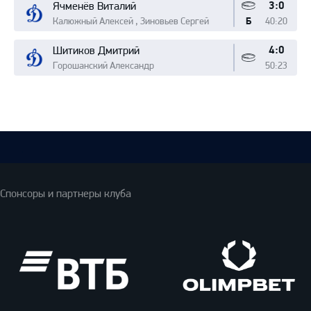
3:0
Ячменёв Виталий
Калюжный Алексей , Зиновьев Сергей
40:20
Б
4:0
Шитиков Дмитрий
Горошанский Александр
50:23
Спонсоры и партнеры клуба