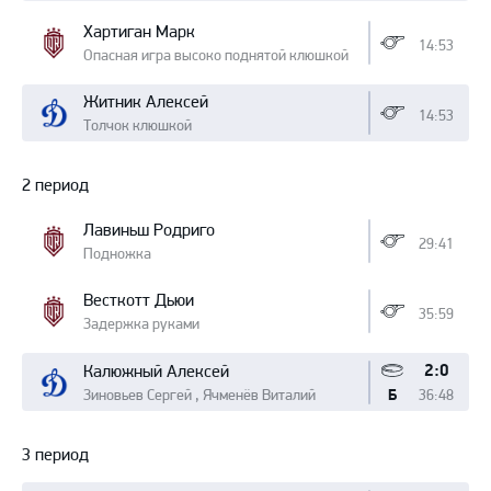
Хартиган Марк
14:53
Опасная игра высоко поднятой клюшкой
Житник Алексей
14:53
Толчок клюшкой
2 период
Лавиньш Родриго
29:41
Подножка
Весткотт Дьюи
35:59
Задержка руками
2:0
Калюжный Алексей
Зиновьев Сергей , Ячменёв Виталий
36:48
Б
3 период