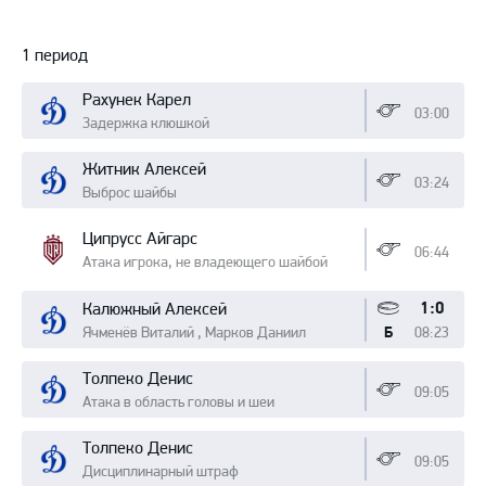
Протокол
1 период
Рахунек Карел
03:00
Задержка клюшкой
Житник Алексей
03:24
Выброс шайбы
Ципрусс Айгарс
06:44
Атака игрока, не владеющего шайбой
1:0
Калюжный Алексей
Ячменёв Виталий , Марков Даниил
08:23
Б
Толпеко Денис
09:05
Атака в область головы и шеи
Толпеко Денис
09:05
Дисциплинарный штраф