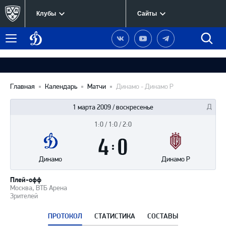
Клубы
Сайты
Динамо
Наша
Наш
Наш
Быст
Меню
Москва
группа
канал
канал
поиск
в
на
в
Вконтакте
YouTube
Telegram
Главная
Календарь
Матчи
Динамо - Динамо Р
1 марта 2009 / воскресенье
1:0 / 1:0 / 2:0
Итоги
4
матча
:
0
Динамо
Динамо Р
Плей-офф
Москва, ВТБ Арена
Зрителей
ПРОТОКОЛ
СТАТИСТИКА
СОСТАВЫ