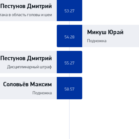
Пестунов Дмитрий
53:27
така в область головы и шеи
Микуш Юрай
54:28
Подножка
Пестунов Дмитрий
55:27
Дисциплинарный штраф
Соловьёв Максим
58:57
Подножка