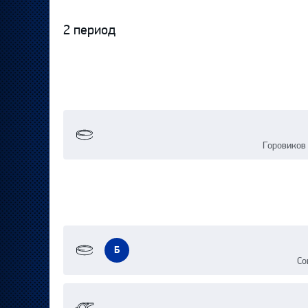
2 период
Горовиков 
Б
Со