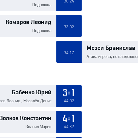
30:24
Подножка
Комаров Леонид
32:02
Подножка
Мезеи Бранислав
34:17
Атака игрока, не владеюще
Бабенко Юрий
3:1
ров Леонид , Мосалёв Денис
44:02
Волков Константин
4:1
Квапил Марек
44:32