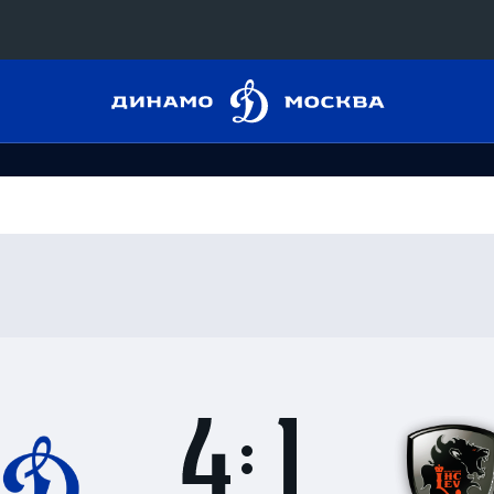
Динамо
Конференция «Восток»
Москва
Дивизион Харламова
Автомобилист
сляции
Ак Барс
Металлург Мг
 трансляции
Нефтехимик
магазин
Трактор
Дивизион Чернышева
Итоги
4
матча
Авангард
ние КХЛ
:
Адмирал
1