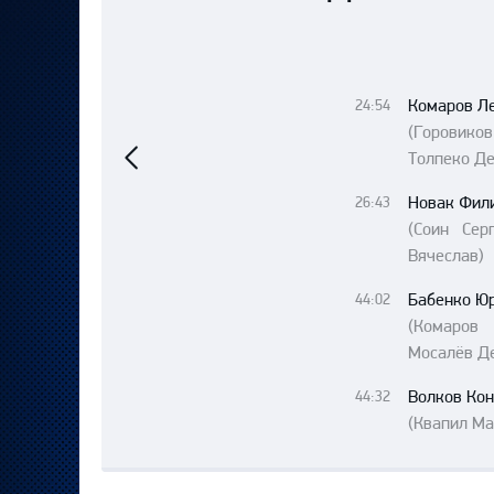
Локомотив
Северсталь
ЦСКА
Комаров Л
24:54
Предыдущий
Шанхайские Драконы
(Горовиков
матч
Толпеко Де
Новак Фил
26:43
(Соин Сер
Вячеслав)
Бабенко Ю
44:02
(Комаро
Мосалёв Д
Волков Кон
44:32
(Квапил Ма