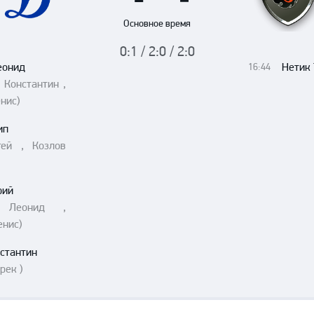
Амур
Основное время
Барыс
0:1 / 2:0 / 2:0
Салават Юлаев
еонид
Нетик
16:44
Сибирь
 Константин ,
нис)
ип
гей , Козлов
рий
в Леонид ,
енис)
стантин
рек )