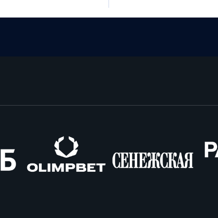
Олимпбет
Сенежская
Pango
Cars