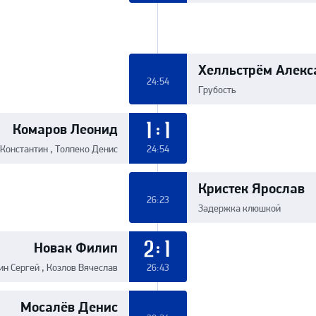
Хелльстрём Алекс
24:54
Грубость
Комаров Леонид
1:1
Константин , Толпеко Денис
24:54
Кристек Ярослав
26:23
Задержка клюшкой
Новак Филип
2:1
ин Сергей , Козлов Вячеслав
26:43
Мосалёв Денис