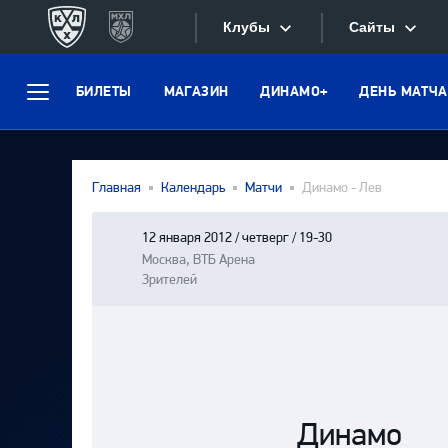
Клубы
Сайты
БИЛЕТЫ
МАГАЗИН
ДИНАМО+
ДЕНЬ МАТЧА
Конференция «Запад»
Меню
Сайты
Дивизион Боброва
Лада
Видеотран
Главная
Календарь
Матчи
Динамо - Лев
СКА
Хайлайты
Спартак
12 января 2012 / четверг / 19-30
Москва, ВТБ Арена
Текстовые
Торпедо
Зрителей
Интернет-
ХК Сочи
Фотобанк
Дивизион Тарасова
Динамо Мн
Приложе
Динамо М
Динамо