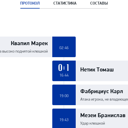
ПРОТОКОЛ
СТАТИСТИКА
СОСТАВЫ
Квапил Марек
02:46
а высоко поднятой клюшкой
Нетик Томаш
0:1
16:44
Фабрициус Карл
19:00
Атака игрока, не владеюще
Мезеи Бранислав
19:43
Удар клюшкой