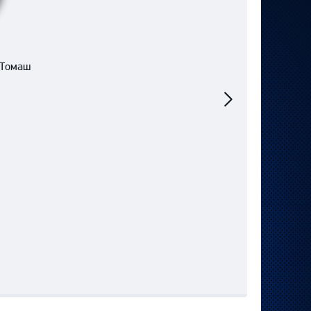
 Томаш
Следующий
матч