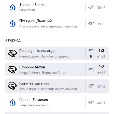
Толпеко Денис
38:42
Симуляция
Пестунов Дмитрий
39:30
Атака игрока, не владеющего шайбой
3 период
1:2
Рязанцев Александр
Куинт Дерон , Антипов Владимир
41:21
Б
2:2
Глинкин Антон
Жиру Раймон , Бурдасов Антон
44:38
Катичев Евгений
47:02
Атака игрока, не владеющего шайбой
Граняк Доминик
48:11
Задержка клюшкой