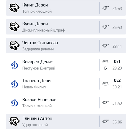
Куинт Дерон
24:43
Толчок клюшкой
Куинт Дерон
26:43
Дисциплинарный штраф
Чистов Станислав
28:11
Задержка руками
0:1
Кокарев Денис
Пестунов Дмитрий
28:23
Б
0:2
Толпеко Денис
Новак Филип
30:21
Козлов Вячеслав
31:43
Толчок клюшкой
Глинкин Антон
35:06
Удар клюшкой