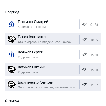
Протокол
1 период
Пестунов Дмитрий
01:28
Задержка клюшкой
Панов Константин
10:05
Атака игрока, не владеющего шайбой
Коньков Сергей
15:30
Удар клюшкой
Катичев Евгений
15:30
Удар клюшкой
Васильченко Алексей
17:32
Опасная игра высоко поднятой клюшкой
2 период