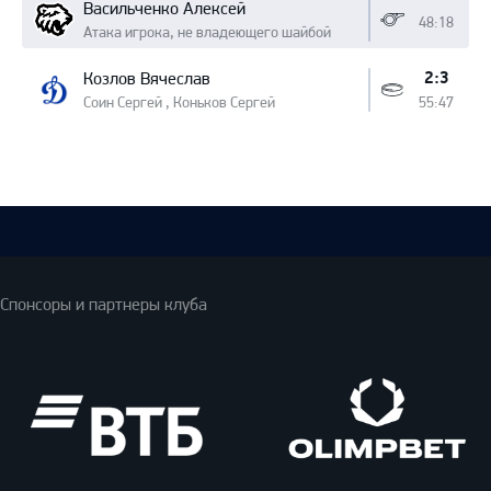
Васильченко Алексей
48:18
Атака игрока, не владеющего шайбой
2:3
Козлов Вячеслав
Соин Сергей , Коньков Сергей
55:47
Спонсоры и партнеры клуба