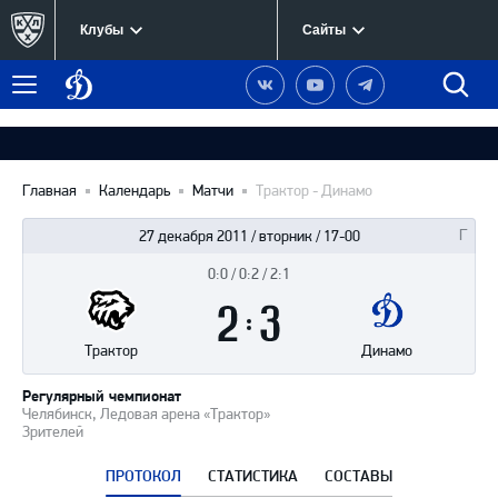
Клубы
Сайты
Динамо
Наша
Наш
Наш
Быст
Меню
Москва
группа
канал
канал
поиск
в
на
в
Вконтакте
YouTube
Telegram
Главная
Календарь
Матчи
Трактор - Динамо
27 декабря 2011 / вторник / 17-00
0:0 / 0:2 / 2:1
Итоги
2
матча
:
3
Трактор
Динамо
Регулярный чемпионат
Челябинск, Ледовая арена «Трактор»
Зрителей
ПРОТОКОЛ
СТАТИСТИКА
СОСТАВЫ