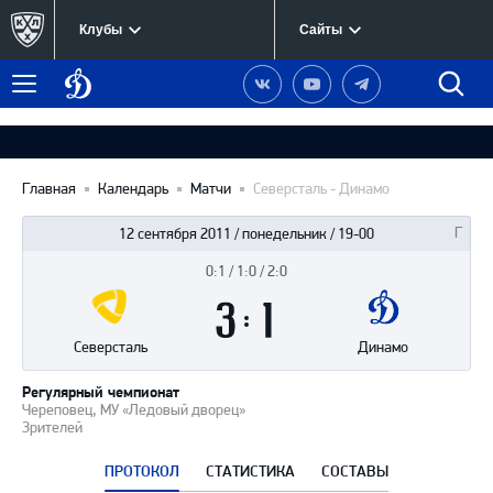
Клубы
Сайты
Динамо
Наша
Наш
Наш
Быст
Меню
Москва
группа
канал
канал
поиск
в
на
в
Вконтакте
YouTube
Telegram
Главная
Календарь
Матчи
Северсталь - Динамо
12 сентября 2011 / понедельник / 19-00
0:1 / 1:0 / 2:0
Итоги
3
матча
:
1
Северсталь
Динамо
Регулярный чемпионат
Череповец, МУ «Ледовый дворец»
Зрителей
ПРОТОКОЛ
СТАТИСТИКА
СОСТАВЫ