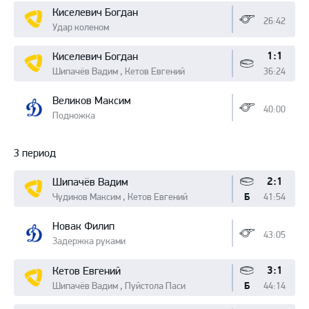
Киселевич Богдан
26:42
Удар коленом
1:1
Киселевич Богдан
Шипачёв Вадим , Кетов Евгений
36:24
Великов Максим
40:00
Подножка
3 период
2:1
Шипачёв Вадим
Чудинов Максим , Кетов Евгений
41:54
Б
Новак Филип
43:05
Задержка руками
3:1
Кетов Евгений
Шипачёв Вадим , Пуйстола Паси
44:14
Б