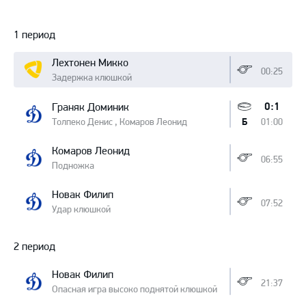
Протокол
1 период
Лехтонен Микко
00:25
Задержка клюшкой
0:1
Граняк Доминик
Толпеко Денис , Комаров Леонид
01:00
Б
Комаров Леонид
06:55
Подножка
Новак Филип
07:52
Удар клюшкой
2 период
Новак Филип
21:37
Опасная игра высоко поднятой клюшкой