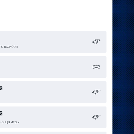
го шайбой
й
й
конца игры