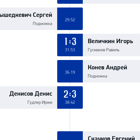
ышедкевич Сергей
29:52
Подножка
Величкин Игорь
1:3
31:53
Гусманов Равиль
Конев Андрей
36:19
Подножка
Денисов Денис
2:3
Гудлер Иржи
38:42
Скачков Евгений