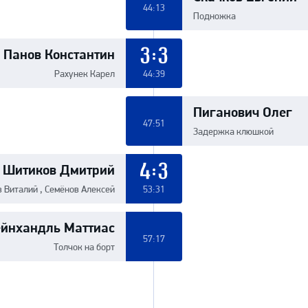
44:13
Подножка
Панов Константин
3:3
Рахунек Карел
44:39
Пиганович Олег
47:51
Задержка клюшкой
Шитиков Дмитрий
4:3
 Виталий , Семёнов Алексей
53:31
йнхандль Маттиас
57:17
Толчок на борт