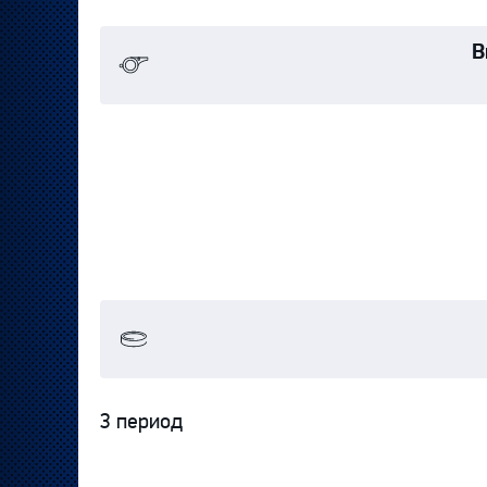
В
3 период