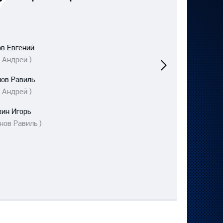
в Евгений
Следующий
матч
 Андрей )
нов Равиль
 Андрей )
кин Игорь
нов Равиль )