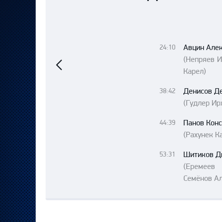
Локомотив
Северсталь
ЦСКА
Авцин Але
24:10
Предыдущий
Шанхайские Драконы
матч
(Непряев И
Карел)
Денисов Д
38:42
(Гудлер Ир
Панов Конс
44:39
(Рахунек К
Шитиков Д
53:31
(Еремеев
Семёнов Ал