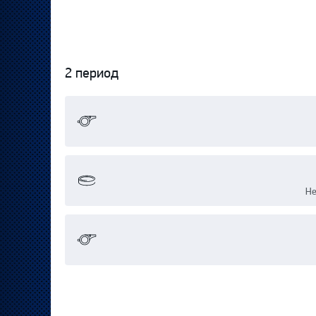
2 период
Не