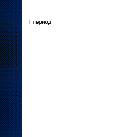
1 период
Протокол