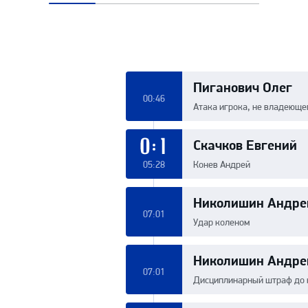
Пиганович Олег
00:46
Атака игрока, не владеюще
Скачков Евгений
0:1
05:28
Конев Андрей
Николишин Андре
07:01
Удар коленом
Николишин Андре
07:01
Дисциплинарный штраф до 