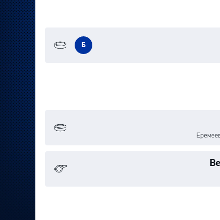
Б
Еремеев
Ве