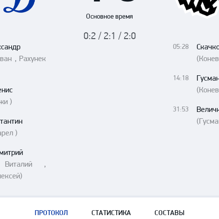
Амур
Основное время
Барыс
0:2 / 2:1 / 2:0
Салават Юлаев
ксандр
Скачко
05:28
Сибирь
ван , Рахунек
(Конев
Гусма
14:18
енис
(Конев
жи )
Велич
31:53
тантин
(Гусма
арел )
митрий
 Виталий ,
ексей)
ПРОТОКОЛ
СТАТИСТИКА
СОСТАВЫ