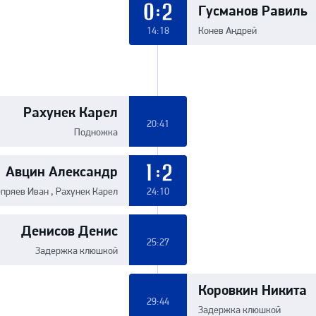
Гусманов Равиль
0:2
14:18
Конев Андрей
Рахунек Карел
20:41
Подножка
Авцин Александр
1:2
пряев Иван , Рахунек Карел
24:10
Денисов Денис
25:27
Задержка клюшкой
Коровкин Никита
29:44
Задержка клюшкой