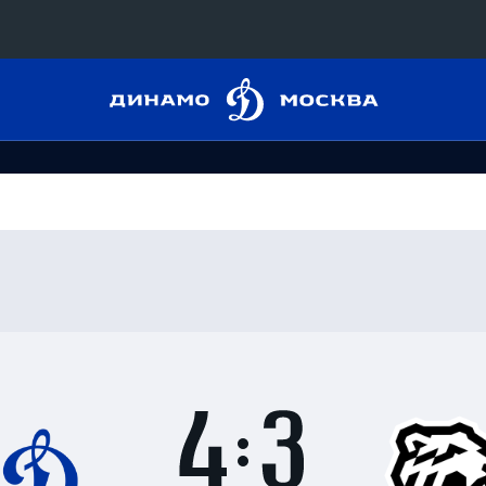
Динамо
Конференция «Восток»
Москва
Дивизион Харламова
Автомобилист
сляции
Ак Барс
Металлург Мг
 трансляции
Нефтехимик
магазин
Трактор
Дивизион Чернышева
Итоги
4
матча
Авангард
ние КХЛ
:
Адмирал
3