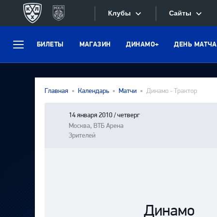
Клубы
Сайты
БИЛЕТЫ
МАГАЗИН
ДИНАМО+
ДЕНЬ МАТЧА
Конференция «Запад»
Меню
Сайты
Дивизион Боброва
Лада
Видеотран
Главная
Календарь
Матчи
Динамо - Трактор
СКА
Хайлайты
Спартак
14 января 2010 / четверг
Москва, ВТБ Арена
Текстовые
Торпедо
Зрителей
Интернет-
ХК Сочи
Фотобанк
Дивизион Тарасова
Динамо Мн
Приложе
Динамо М
Динамо