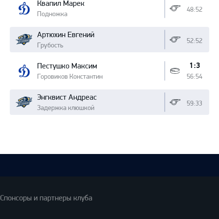
Квапил Марек
48:52
Подножка
Артюхин Евгений
52:52
Грубость
1:3
Пестушко Максим
Горовиков Константин
56:54
Энгквист Андреас
59:33
Задержка клюшкой
Спонсоры и партнеры клуба