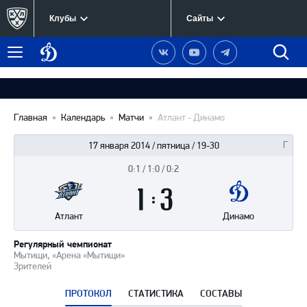
Клубы
Сайты
Динамо
Наша
Наш
Наш
Быст
Меню
Москва
группа
канал
канал
поиск
в
на
в
Вконтакте
YouTube
Telegram
Главная
Календарь
Матчи
Атлант - Динамо
17 января 2014 / пятница / 19-30
0:1 / 1:0 / 0:2
Итоги
1
матча
:
3
Атлант
Динамо
Регулярный чемпионат
Мытищи, «Арена «Мытищи»
Зрителей
ПРОТОКОЛ
СТАТИСТИКА
СОСТАВЫ