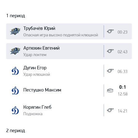
Протокол
1 период
Трубачёв Юрий
00:23
Опасная игра высоко поднятой клюшкой
Артюхин Евгений
02:43
Удар локтем
Дугин Егор
06:33
Удар клюшкой
0:1
Пестушко Максим
12:58
Корягин Глеб
14:21
Подножка
2 период