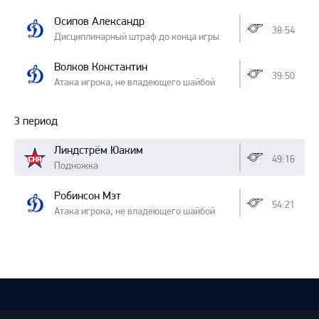
Осипов Александр
38:54
Дисциплинарный штраф до конца игры
Волков Константин
39:50
Атака игрока, не владеющего шайбой
3 период
Линдстрём Юаким
49:16
Подножка
Робинсон Мэт
54:21
Атака игрока, не владеющего шайбой