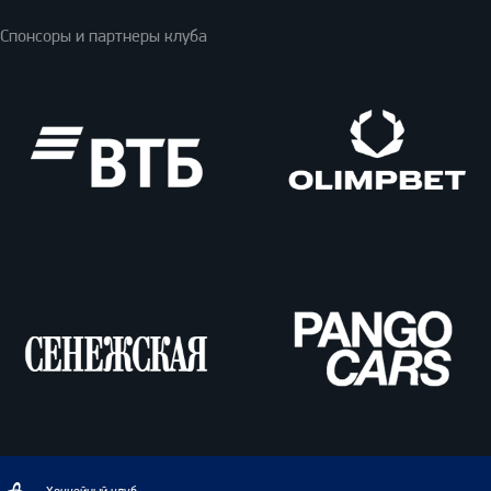
Спонсоры и партнеры клуба
ВТБ
Олимпбет
Сенежская
Pango
Cars