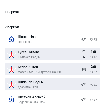
Протокол
1 период
2 период
Шипов Илья
22:53
Подножка
1:0
Гусев Никита
Шипачёв Вадим
23:12
Б
2:0
Белов Антон
Мозес Стив , Линдстрём Юаким
23:37
Шипачёв Вадим
25:44
Удар клюшкой
Цветков Алексей
37:47
Задержка клюшкой