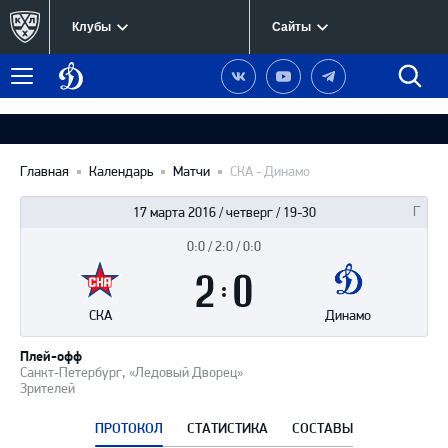
Клубы
Сайты
Динамо
Наша
Наш
Наш
Быст
Меню
Москва
группа
канал
канал
поиск
в
на
в
Вконтакте
YouTube
Telegram
Главная
Календарь
Матчи
СКА - Динамо
17 марта 2016 / четверг / 19-30
0:0 / 2:0 / 0:0
Итоги
2
матча
:
0
СКА
Динамо
Плей-офф
Санкт-Петербург, «Ледовый Дворец»
Зрителей
ПРОТОКОЛ
СТАТИСТИКА
СОСТАВЫ