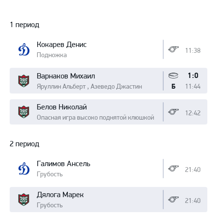
Протокол
1 период
Кокарев Денис
11:38
Подножка
1:0
Варнаков Михаил
Яруллин Альберт , Азеведо Джастин
11:44
Б
Белов Николай
12:42
Опасная игра высоко поднятой клюшкой
2 период
Галимов Ансель
21:40
Грубость
Дялога Марек
21:40
Грубость