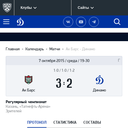
Клубы
Сайты
Динамо
Наша
Наш
Наш
Быст
Меню
Москва
группа
канал
канал
поиск
в
на
в
Вконтакте
YouTube
Telegram
Главная
Календарь
Матчи
Ак Барс - Динамо
7 октября 2015 / среда / 19-30
1:0 / 1:0 / 1:2
Итоги
3
матча
:
2
Ак Барс
Динамо
Регулярный чемпионат
Казань, «Татнефть-Арена»
Зрителей
ПРОТОКОЛ
СТАТИСТИКА
СОСТАВЫ