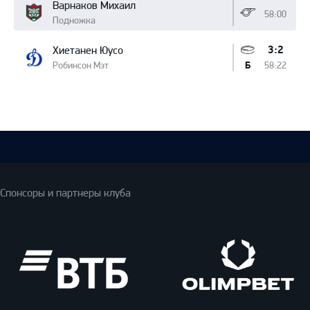
Варнаков Михаил
58:00
Подножка
3:2
Хиетанен Юусо
Робинсон Мэт
58:22
Б
Спонсоры и партнеры клуба