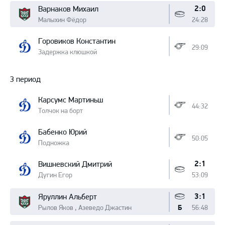
2:0
Варнаков Михаил
Малыхин Фёдор
24:28
Горовиков Константин
29:09
Задержка клюшкой
3 период
Карсумс Мартиньш
44:32
Толчок на борт
Бабенко Юрий
50:05
Подножка
2:1
Вишневский Дмитрий
Дугин Егор
53:09
3:1
Яруллин Альберт
Рылов Яков , Азеведо Джастин
56:48
Б