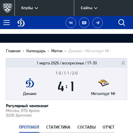
Клубы
Сайты
Динамо
Наша
Наш
Наш
Быст
Меню
Москва
группа
канал
канал
поиск
в
на
в
Вконтакте
YouTube
Telegram
Главная
Календарь
Матчи
Динамо - Металлург Мг
1 марта 2026 / воскресенье / 17-30
1:0 / 1:1 / 2:0
Итоги
4
матча
:
1
Динамо
Металлург Мг
Регулярный чемпионат
Москва, ВТБ Арена
9208 Зрителей
ПРОТОКОЛ
СТАТИСТИКА
СОСТАВЫ
ОТЧЕТ