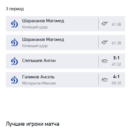
3 период
Шараканов Магомед
41:38
Колющий удар
Шараканов Магомед
41:38
Колющий удар
3:1
Слепышев Антон
47:32
4:1
Галимов Ансель
Моторыгин Максим
59:10
Лучшие игроки матча