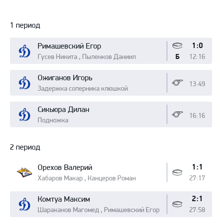
Протокол
1 период
1:0
Римашевский Егор
Гусев Никита , Пыленков Даниил
12:16
Б
Ожиганов Игорь
13:49
Задержка соперника клюшкой
Сикьюра Дилан
16:16
Подножка
2 период
1:1
Орехов Валерий
Хабаров Макар , Канцеров Роман
27:17
2:1
Комтуа Максим
Шараканов Магомед , Римашевский Егор
27:58