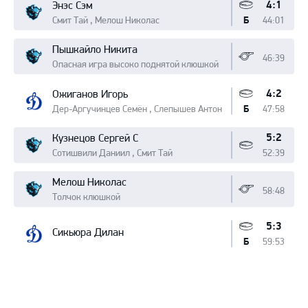
4:1
Энэс Сэм
Смит Тай , Мелош Николас
44:01
Б
Пышкайло Никита
46:39
Опасная игра высоко поднятой клюшкой
4:2
Ожиганов Игорь
Дер-Аргучинцев Семён , Слепышев Антон
47:58
Б
5:2
Кузнецов Сергей С
Сотишвили Даниил , Смит Тай
52:39
Мелош Николас
58:48
Толчок клюшкой
5:3
Сикьюра Дилан
59:53
Б