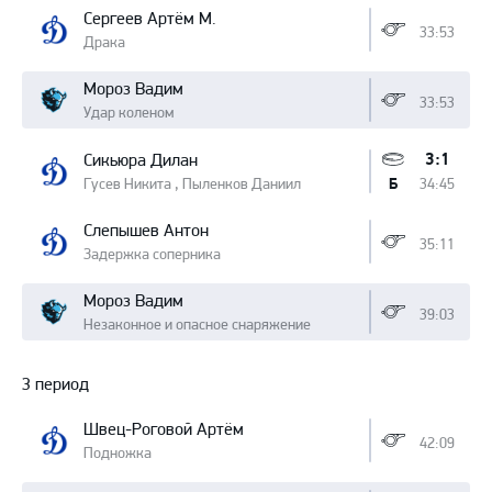
Сергеев Артём М.
33:53
Драка
Мороз Вадим
33:53
Удар коленом
3:1
Сикьюра Дилан
Гусев Никита , Пыленков Даниил
34:45
Б
Слепышев Антон
35:11
Задержка соперника
Мороз Вадим
39:03
Незаконное и опасное снаряжение
3 период
Швец-Роговой Артём
42:09
Подножка