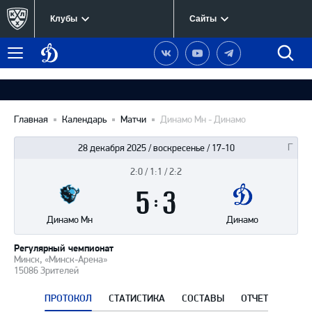
Клубы
Сайты
Динамо
Наша
Наш
Наш
Быст
Меню
Москва
группа
канал
канал
поиск
в
на
в
Вконтакте
YouTube
Telegram
Главная
Календарь
Матчи
Динамо Мн - Динамо
28 декабря 2025 / воскресенье / 17-10
2:0 / 1:1 / 2:2
Итоги
5
матча
:
3
Динамо Мн
Динамо
Регулярный чемпионат
Минск, «Минск-Арена»
15086 Зрителей
ПРОТОКОЛ
СТАТИСТИКА
СОСТАВЫ
ОТЧЕТ