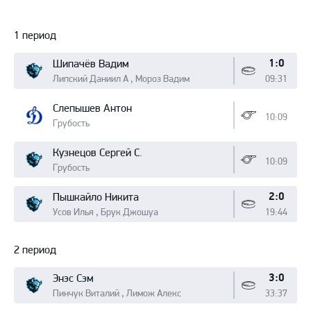
Протокол
1 период
1:0
Шипачёв Вадим
Липский Даниил А , Мороз Вадим
09:31
Слепышев Антон
10:09
Грубость
Кузнецов Сергей С.
10:09
Грубость
2:0
Пышкайло Никита
Усов Илья , Брук Джошуа
19:44
2 период
3:0
Энэс Сэм
Пинчук Виталий , Лимож Алекс
33:37